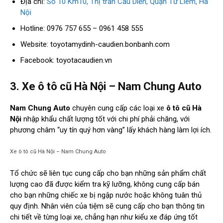
Địa chỉ:
Số 10 Km10, Thị trấn Cầu Diễn, Quận Từ Liêm, Hà
Nội
Hotline: 0976 757 655 – 0961 458 555
Website: toyotamydinh-caudien.bonbanh.com
Facebook: toyotacaudien.vn
3. Xe ô tô cũ Hà Nội – Nam Chung Auto
Nam Chung Auto
chuyên cung cấp các loại xe
ô tô cũ Hà
Nội
nhập khẩu chất lượng tốt với chi phí phải chăng, với
phương châm “uy tín quý hơn vàng” lấy khách hàng làm lợi ích.
Xe ô tô cũ Hà Nội – Nam Chung Auto
Tổ chức sẽ liên tục cung cấp cho bạn những sản phẩm chất
lượng cao đã được kiểm tra kỹ lưỡng, không cung cấp bán
cho bạn những chiếc xe bị ngập nước hoặc không tuân thủ
quy định. Nhân viên của tiệm sẽ cung cấp cho bạn thông tin
chi tiết về từng loại xe, chẳng hạn như kiểu xe đáp ứng tốt