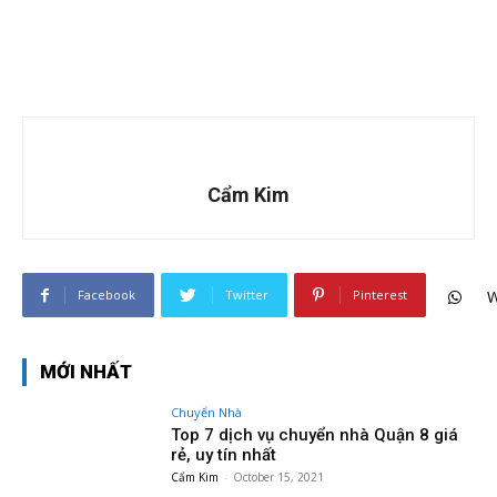
Cẩm Kim
Facebook
Twitter
Pinterest
W
MỚI NHẤT
Chuyển Nhà
Top 7 dịch vụ chuyển nhà Quận 8 giá
rẻ, uy tín nhất
Cẩm Kim
-
October 15, 2021