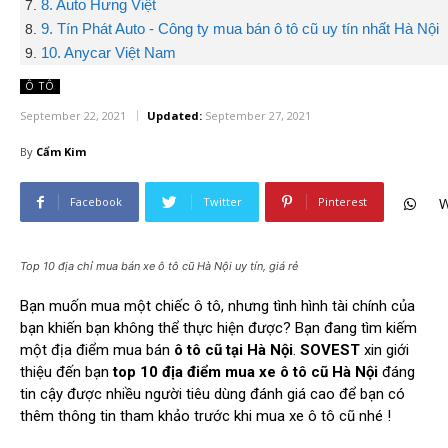
8. Auto Hưng Việt
9. Tín Phát Auto - Công ty mua bán ô tô cũ uy tín nhất Hà Nội
10. Anycar Việt Nam
Ô TÔ
September 22, 2021
Updated:
September 27, 2021
By
Cẩm Kim
Facebook
Twitter
Pinterest
W
Top 10 địa chỉ mua bán xe ô tô cũ Hà Nội uy tín, giá rẻ
Bạn muốn mua một chiếc ô tô, nhưng tình hình tài chính của
bạn khiến bạn không thể thực hiện được? Bạn đang tìm kiếm
một địa điểm mua bán
ô tô cũ tại Hà Nội
.
SOVEST
xin giới
thiệu đến bạn
top 10 địa điểm mua xe ô tô cũ Hà Nội
đáng
tin cậy được nhiều người tiêu dùng đánh giá cao để bạn có
thêm thông tin tham khảo trước khi mua xe ô tô cũ nhé !