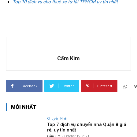
Top 10 dịch vụ cho thuê xe tự lái TPHCM uy tín nhất
Cẩm Kim
Facebook
Twitter
Pinterest
W
MỚI NHẤT
Chuyển Nhà
Top 7 dịch vụ chuyển nhà Quận 8 giá
rẻ, uy tín nhất
Cẩm Kim
-
October 15, 2021