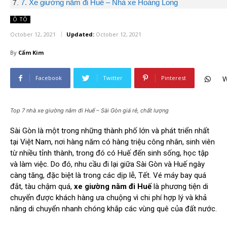
7. Xe giường nằm đi Huế – Nhà xe Hoàng Long
Ô TÔ
October 12, 2021
Updated:
October 12, 2021
By
Cẩm Kim
Facebook
Twitter
Pinterest
W
Top 7 nhà xe giường nằm đi Huế – Sài Gòn giá rẻ, chất lượng
Sài Gòn là một trong những thành phố lớn và phát triển nhất
tại Việt Nam, nơi hàng năm có hàng triệu công nhân, sinh viên
từ nhiều tỉnh thành, trong đó có Huế đến sinh sống, học tập
và làm việc. Do đó, nhu cầu đi lại giữa Sài Gòn và Huế ngày
càng tăng, đặc biệt là trong các dịp lễ, Tết. Vé máy bay quá
đắt, tàu chậm quá,
xe giường nằm đi Huế
là phương tiện di
chuyển được khách hàng ưa chuộng vì chi phí hợp lý và khả
năng di chuyển nhanh chóng khắp các vùng quê của đất nước.