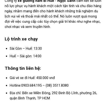
Công ty
xe giường nằm đi Huế
-
Ngọc Sanh
cam kết sẽ luôn
nỗ lực phục vụ hành khách một cách tận tình và chu đáo hàng
ngày, nhằm mang đến cho hành khách những trải nghiệm du
lịch vui vẻ và thoải mái nhất có thể. Nó luôn vượt quá mong
đợi về việc cung cấp các tùy chọn giải trí khác như nghe nhạc,
chơi nhạc và xem truyền hình.
Lộ trình xe chạy
Sài Gòn – Huế: 13:30
Huế – Sài gòn: 14:00
Thông tin liên hệ:
Giá vé xe đi Huế: 450.000 vnđ
Hotline:0903.684.195 – (08) 3511.8380
Địa chỉ: Bến xe Miền Đông, 292 Đinh Bộ Lĩnh, phường 26,
quận Bình Thạnh, TP HCM