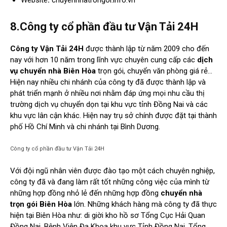
Website
:
chuyennhatrongoi.info.vn
8.Công ty cổ phần đầu tư Vận Tải 24H
Công ty Vận Tải 24H
được thành lập từ năm 2009 cho đến
nay với hơn 10 năm trong lĩnh vực chuyên cung cấp các
dịch
vụ chuyển nhà Biên Hòa
trọn gói, chuyển văn phòng giá rẻ…
Hiện nay nhiều chi nhánh của công ty đã được thành lập và
phát triển mạnh ở nhiều nơi nhằm đáp ứng mọi nhu cầu thị
trường dịch vụ chuyển dọn tại khu vực tỉnh Đồng Nai và các
khu vực lân cận khác. Hiện nay trụ sở chính được đặt tại thành
phố Hồ Chí Minh và chi nhánh tại Bình Dương.
Công ty cổ phần đầu tư Vận Tải 24H
Với đội ngũ nhân viên được đào tạo một cách chuyên nghiệp,
công ty đã và đang làm rất tốt những công việc của mình từ
những hợp đồng nhỏ lẻ đến những hợp đồng
chuyển nhà
trọn gói Biên Hòa
lớn. Những khách hàng mà công ty đã thực
hiện tại Biên Hòa như: di giời kho hồ sơ Tổng Cục Hải Quan
Đồng Nai, Bệnh Viện Đa Khoa khu vực Tỉnh Đồng Nai, Tổng