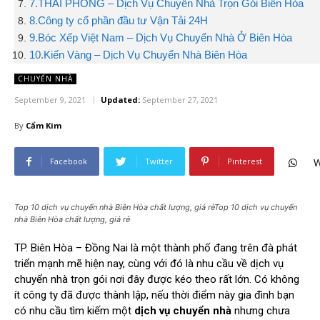
7.THÁI PHONG – Dịch Vụ Chuyển Nhà Trọn Gói Biên Hòa
8.Công ty cổ phần đầu tư Vận Tải 24H
9.Bóc Xếp Việt Nam – Dịch Vụ Chuyển Nhà Ở Biên Hòa
10.Kiến Vàng – Dịch Vụ Chuyển Nhà Biên Hòa
CHUYỂN NHÀ
September 9, 2021
Updated:
September 27, 2021
By
Cẩm Kim
Facebook
Twitter
Pinterest
W
Top 10 dịch vụ chuyển nhà Biên Hòa chất lượng, giá rẻTop 10 dịch vụ chuyển
nhà Biên Hòa chất lượng, giá rẻ
TP. Biên Hòa – Đồng Nai là một thành phố đang trên đà phát
triển mạnh mẽ hiện nay, cùng với đó là nhu cầu về dịch vụ
chuyển nhà trọn gói nơi đây được kéo theo rất lớn. Có không
ít công ty đã được thành lập, nếu thời điểm này gia đình bạn
có nhu cầu tìm kiếm một
dịch vụ chuyển nhà
nhưng chưa