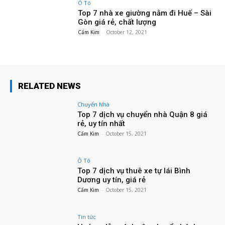
Ô Tô
Top 7 nhà xe giường nằm đi Huế – Sài
Gòn giá rẻ, chất lượng
Cẩm Kim
-
October 12, 2021
RELATED NEWS
Chuyển Nhà
Top 7 dịch vụ chuyển nhà Quận 8 giá
rẻ, uy tín nhất
Cẩm Kim
-
October 15, 2021
Ô Tô
Top 7 dịch vụ thuê xe tự lái Bình
Dương uy tín, giá rẻ
Cẩm Kim
-
October 15, 2021
Tin tức