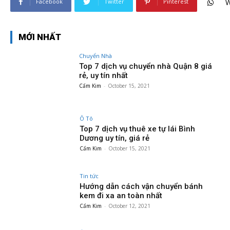
Facebook
Twitter
Pinterest
W
MỚI NHẤT
Chuyển Nhà
Top 7 dịch vụ chuyển nhà Quận 8 giá
rẻ, uy tín nhất
Cẩm Kim
-
October 15, 2021
Ô Tô
Top 7 dịch vụ thuê xe tự lái Bình
Dương uy tín, giá rẻ
Cẩm Kim
-
October 15, 2021
Tin tức
Hướng dẫn cách vận chuyển bánh
kem đi xa an toàn nhất
Cẩm Kim
-
October 12, 2021