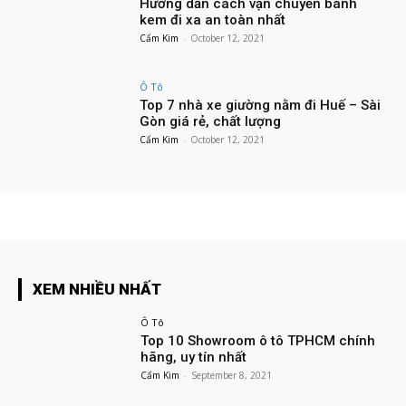
Hướng dẫn cách vận chuyển bánh
kem đi xa an toàn nhất
Cẩm Kim
-
October 12, 2021
Ô Tô
Top 7 nhà xe giường nằm đi Huế – Sài
Gòn giá rẻ, chất lượng
Cẩm Kim
-
October 12, 2021
XEM NHIỀU NHẤT
Ô Tô
Top 10 Showroom ô tô TPHCM chính
hãng, uy tín nhất
Cẩm Kim
-
September 8, 2021