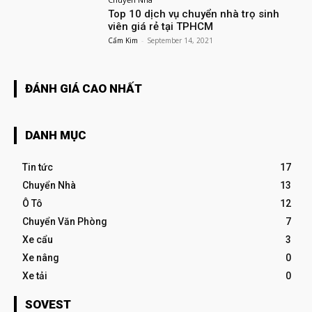
Top 10 dịch vụ chuyển nhà trọ sinh
viên giá rẻ tại TPHCM
Cẩm Kim
-
September 14, 2021
ĐÁNH GIÁ CAO NHẤT
DANH MỤC
Tin tức
17
Chuyển Nhà
13
Ô Tô
12
Chuyển Văn Phòng
7
Xe cẩu
3
Xe nâng
0
Xe tải
0
SOVEST