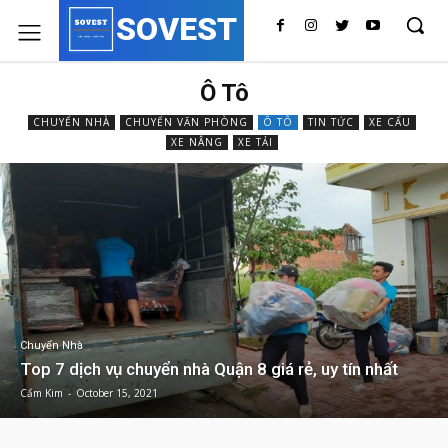
SOVEST
Ô Tô
CHUYỂN NHÀ
CHUYỂN VĂN PHÒNG
Ô TÔ
TIN TỨC
XE CẨU
XE NÂNG
XE TẢI
Chuyển Nhà
Top 7 dịch vụ chuyển nhà Quận 8 giá rẻ, uy tín nhất
Cẩm Kim
-
October 15, 2021