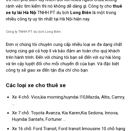
rành việc tìm kiếm thì nó không dễ dàng gì. Công ty cho
thuê
xe tự lái Hà Nộ
i TNHH PT du lịch
Long Biên
là một trong
nhiều công ty uy tín nhất tại Hà Nội hiện nay.
Công ty TNHH PT du lịch Long Biên
Đơn vị chúng tôi chuyên cung cấp nhiều loại xe đa dạng chất
lượng cùng giá cả hợp lí và bảo đảm an toàn cho quý khách
trên hành trình. Đến với chúng tôi bạn sẽ đến với sự hài lòng
và tin cậy tuyệt đối cho mỗi chuyến đi của bạn. Và đặc biệt
công ty sẽ giao xe đến tận địa chỉ cho bạn.
Các loại xe cho thuê xe
Xe 4 chỗ: Vios,kia morning,huyndai I10,Mazda, Altis, Camry,
…
Xe 7 chỗ: Toyota Avanza, Kia Karen,Kia Sedona, Innova,
Huyndai Santafe, Fortuner …
Xe 16 chỗ: Ford Transit, Ford transit limousine 10 chỗ hạng