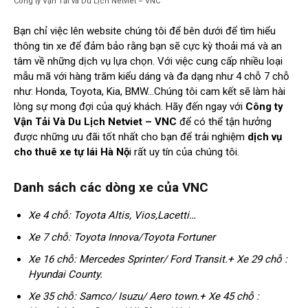
Công ty Vận Tải và Du Lịch Netviet – VNC
Bạn chỉ việc lên website chúng tôi để bên dưới để tìm hiểu
thông tin xe để đảm bảo rằng bạn sẽ cực kỳ thoải má và an
tâm về những dịch vụ lựa chọn. Với việc cung cấp nhiều loại
mẫu mã với hàng trăm kiểu dáng và đa dạng như 4 chỗ 7 chỗ
như: Honda, Toyota, Kia, BMW…Chúng tôi cam kết sẽ làm hài
lòng sự mong đợi của quý khách. Hãy đến ngay với
Công ty
Vận Tải Và Du Lịch Netviet – VNC
để có thể tận hưởng
được những ưu đãi tốt nhất cho bạn để trải nghiệm
dịch vụ
cho thuê xe tự lái Hà Nộ
i rất uy tín của chúng tôi.
Danh sách các dòng xe của VNC
Xe 4 chỗ: Toyota Altis, Vios,Lacetti…
Xe 7 chỗ: Toyota Innova/Toyota Fortuner
Xe 16 chỗ: Mercedes Sprinter/ Ford Transit.+ Xe 29 chỗ :
Hyundai County.
Xe 35 chỗ: Samco/ Isuzu/ Aero town.+ Xe 45 chỗ :