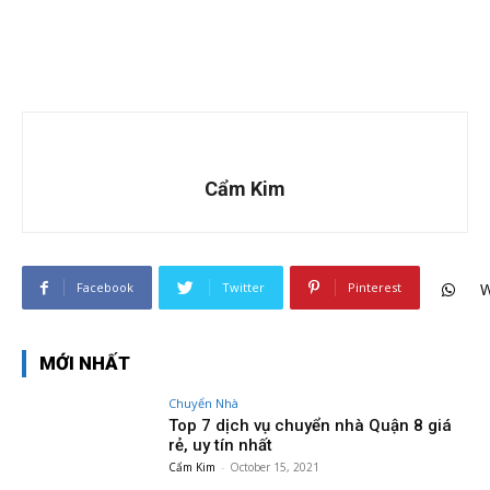
Cẩm Kim
Facebook
Twitter
Pinterest
W
MỚI NHẤT
Chuyển Nhà
Top 7 dịch vụ chuyển nhà Quận 8 giá
rẻ, uy tín nhất
Cẩm Kim
-
October 15, 2021