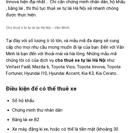
Innova hiện đại nhất…. Chỉ cần chứng minh nhân dân, hộ khẩu
, bằng lái , thì thủ tục thuê xe tự lái Hà Nội sẽ nhanh chóng
được thực hiện.
Cho thuê ô tô tự lái tại Hà Nội – Văn Minh
Tại đây với số lượng ô tô lớn, và mẫu mã đa dạng sẽ cung
cấp cho mọi nhu cầu mong muốn đi lại của bạn. Đến với Văn
Minh là bạn đến với thoải mái và hài lòng. Những mẫu mã
chúng tôi có của dịch vụ
cho thuê xe tự lái Hà Nộ
i như:
Vinfast Fadil, Mazda 6, Toyota Vios, Toyota Innova, Toyota
Fortuner, Hyundai I10, Hyundai Accent, Kia K3, Kia Cerato…
Điều kiện để có thể thuê xe
Sổ hộ khẩu
Chứng minh thư nhân dân
Bằng lái xe B2
Xe máy, đăng kí xe, hoặc có thể là tiền mặt (khoảng 30