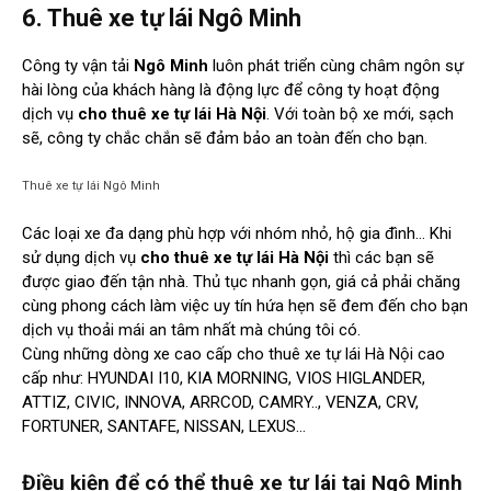
6. Thuê xe tự lái Ngô Minh
Công ty vận tải
Ngô Minh
luôn phát triển cùng châm ngôn sự
hài lòng của khách hàng là động lực để công ty hoạt động
dịch vụ
cho thuê xe tự lái Hà Nội
. Với toàn bộ xe mới, sạch
sẽ, công ty chắc chắn sẽ đảm bảo an toàn đến cho bạn.
Thuê xe tự lái Ngô Minh
Các loại xe đa dạng phù hợp với nhóm nhỏ, hộ gia đình… Khi
sử dụng dịch vụ
cho thuê xe tự lái Hà Nội
thì các bạn sẽ
được giao đến tận nhà. Thủ tục nhanh gọn, giá cả phải chăng
cùng phong cách làm việc uy tín hứa hẹn sẽ đem đến cho bạn
dịch vụ thoải mái an tâm nhất mà chúng tôi có.
Cùng những dòng xe cao cấp cho thuê xe tự lái Hà Nội cao
cấp như: HYUNDAI I10, KIA MORNING, VIOS HIGLANDER,
ATTIZ, CIVIC, INNOVA, ARRCOD, CAMRY.., VENZA, CRV,
FORTUNER, SANTAFE, NISSAN, LEXUS…
Điều kiện để có thể thuê xe tự lái tại Ngô Minh