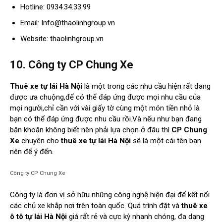
Hotline: 0934.34.33.99
Email:
Info@thaolinhgroup.vn
Website: thaolinhgroup.vn
10. Công ty CP Chung Xe
Thuê xe tự lái Hà Nội
là một trong các nhu cầu hiện rất đang
được ưa chuộng,để có thể đáp ứng được mọi nhu cầu của
mọi người,chỉ cần với vài giấy tờ cùng một món tiền nhỏ là
bạn có thể đáp ứng được nhu cầu rồi.Và nếu như bạn đang
băn khoăn không biết nên phải lựa chọn ở đâu thì
CP Chung
Xe
chuyên cho
thuê xe tự lái Hà Nội
sẽ là một cái tên bạn
nên để ý đến.
Công ty CP Chung Xe
Công ty là đơn vị sở hữu những công nghệ hiện đại để kết nối
các chủ xe khắp nơi trên toàn quốc. Quá trình đặt và
thuê xe
ô tô tự lái Hà Nội
giá rất rẻ và cực kỳ nhanh chóng, đa dạng