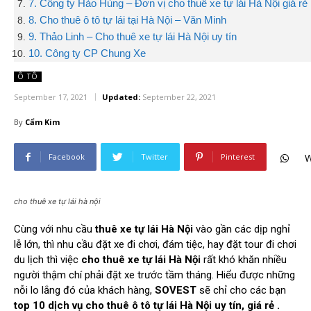
7. Công ty Hào Hùng – Đơn vị cho thuê xe tự lái Hà Nội giá rẻ
8. Cho thuê ô tô tự lái tại Hà Nội – Văn Minh
9. Thảo Linh – Cho thuê xe tự lái Hà Nội uy tín
10. Công ty CP Chung Xe
Ô TÔ
September 17, 2021
Updated:
September 22, 2021
By
Cẩm Kim
Facebook
Twitter
Pinterest
W
cho thuê xe tự lái hà nội
Cùng với nhu cầu
thuê xe tự lái Hà Nội
vào gần các dịp nghỉ
lễ lớn, thì nhu cầu đặt xe đi chơi, đám tiệc, hay đặt tour đi chơi
du lịch thì việc
cho thuê xe tự lái Hà Nội
rất khó khăn nhiều
người thậm chí phải đặt xe trước tầm tháng. Hiểu được những
nỗi lo lắng đó của khách hàng,
SOVEST
sẽ chỉ cho các bạn
top 10 dịch vụ cho thuê ô tô tự lái Hà Nội uy tín, giá rẻ .