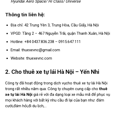
Hyundai Aero Space/ Hi Class/ Universe
Thông tin liên hệ:
Địa chỉ: 42 Trung Yên 3, Trung Hòa, Cầu Giấy, Hà Nội
VPGD: Tầng 2 – 467 Nguyễn Trãi, quận Thanh Xuân, Hà Nội
Hotline: +84 0437.836.238 – 0915.647.111
Email:
thuexevnc@gmail.com
Website: thuexevnc.com
2. Cho thuê xe tự lái Hà Nội – Yến Nhi
Công ty đã hoạt động trong dịch vụcho thuê xe tự lái Hà Nội
trong rất nhiều năm qua. Công ty chuyên cung cấp cho
thuê
xe tự lái Hà Nội
giá rẻ với đa dạng loại xe mẫu mã để phục vụ
mọi khách hàng với bất kỳ nhu cầu đi lại của bạn như: đám
cưới,đám hỏi,đi du lịch,…