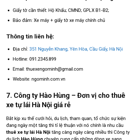
Giấy tờ cần thiết: Hộ Khẩu; CMND; GPLX B1-B2;
Bảo đảm: Xe máy + giấy tờ xe máy chính chủ
Thông tin liên hệ:
Địa chỉ:
351 Nguyễn Khang, Yên Hòa, Cầu Giấy, Hà Nội
Hotline: 091.2345.899
Email:
thuexengominh@gmail.com
Website: ngominh.com.vn
7. Công ty Hào Hùng – Đơn vị cho thuê
xe tự lái Hà Nội giá rẻ
Bắt kịp xu thế cưới hỏi, du lịch, tham quan, tổ chức sự kiện
đang ngày một tăng thì tỉ lệ thuận với nó chính là nhu cầu
thuê xe tự lái Hà Nội
tăng càng ngày càng nhiều thì Công ty
du lịch
Hào Hùng
chuyên cung cấp những dòng xe sang