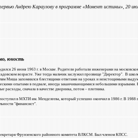
ю Андрею Караулову в программе «Момент истины», 20 июл
во, юность
ился 26 июня 1963 г. в Москве. Родители работали
инженерами на московско
садовском возрасте. Уже тогда мальчик заслужил прозвище "Директор". В шк
лям Миша запомнился блестящими ответами на уроках и неистощимыми выдумк
ческими опытами в подвале, иногда заканчивающимися небольшими взрывами. 
ые расходы, сначала в качестве дворника, потом – плотника.
оступил в МХТИ им. Менделеева, который успешно окончил в 1986 г. В 1988 
льности "финансист".
 секретаря Фрунзенского районного комитета ВЛКСМ. Был членом КПСС.