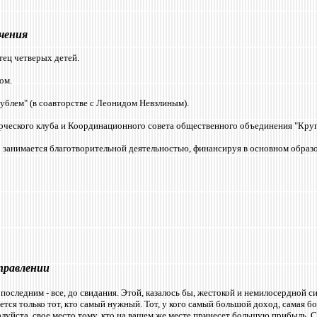
чения
тец четверых детей.
ом.
рублем" (в соавторстве с Леонидом Невзлиным).
рческого клуба и Координационного совета общественного объединения "Кругл
 занимается благотворительной деятельностью, финансируя в основном образ
правлении
последним - все, до свидания. Этой, казалось бы, жестокой и немилосердной
ается только тот, кто самый нужный. Тот, у кого самый большой доход, самая
луйста, свое место тому, кто на вашем же месте принесет большую прибыль. С