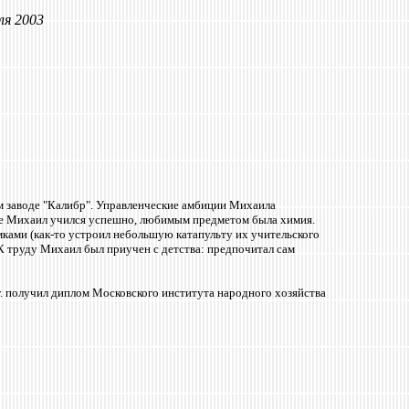
я 2003
м заводе "Калибр". Управленческие амбиции Михаила
оле Михаил учился успешно, любимым предметом была химия.
ами (как-то устроил небольшую катапульту их учительского
К труду Михаил был приучен с детства: предпочитал сам
г. получил диплом Московского института народного хозяйства