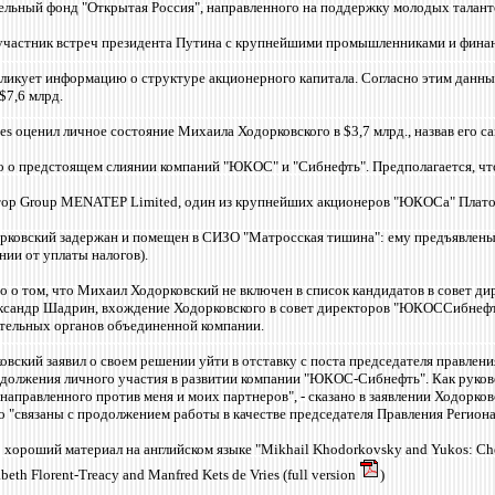
ельный фонд "Открытая Россия", направленного на поддержку молодых талант
участник встреч президента Путина с крупнейшими промышленниками и фина
кует информацию о структуре акционерного капитала. Согласно этим данным
$7,6 млрд.
es оценил личное состояние Михаила Ходорковского в $3,7 млрд., назвав его 
о о предстоящем слиянии компаний "ЮКОС" и "Сибнефть". Предполагается, ч
тор Group MENATEP Limited, один из крупнейших акционеров "ЮКОСа" Плато
рковский задержан и помещен в СИЗО "Матросская тишина": ему предъявлены о
ии от уплаты налогов).
но о том, что Михаил Ходорковский не включен в список кандидатов в совет 
сандр Шадрин, вхождение Ходорковского в совет директоров "ЮКОССибнефти"
тельных органов объединенной компании.
овский заявил о своем решении уйти в отставку с поста председателя правл
одолжения личного участия в развитии компании "ЮКОС-Сибнефть". Как руково
, направленного против меня и моих партнеров", - сказано в заявлении Ходорко
о "связаны с продолжением работы в качестве председателя Правления Регион
 хороший материал на английском языке "Mikhail Khodorkovsky and Yukos: Chel
abeth Florent-Treacy and Manfred Kets de Vries (full version
)