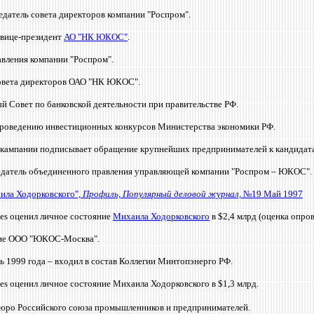
седатель совета директоров компании "Роспром".
 вице-президент
АО "НК ЮКОС"
.
авления компании "Роспром".
совета директоров ОАО "НК ЮКОС".
й Совет по банковской деятельности при правительстве РФ.
роведению инвестиционных конкурсов Министерства экономики РФ.
 кампании подписывает обращение крупнейших предпринимателей к кандидатам
седатель объединенного правления управляющей компании "Роспром – ЮКОС".
ила Ходорковского",
Профиль, Популярный деловой журнал,
№19 Май 1997
bes оценил личное состояние
Михаила Ходорковского
в $2,4 млрд (оценка опро
ние ООО "ЮКОС-Москва".
ь 1999 года – входил в состав Коллегии Минтопэнерго РФ.
es оценил личное состояние Михаила Ходорковского в $1,3 млрд.
бюро Российского союза промышленников и предпринимателей.