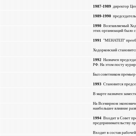
1987-1
989
директор Це
1989-1990
председател
1990
Возглавляемый Ход
этих организаций было 
1991
"МЕНАТЕП" преобр
Ходорковский становится
1992
Назначен председа
РФ. На этом посту курир
Был советником премьер
1993
Становится предсе
В марте назначен замес
На Всемирном экономиче
наибольшее влияние разв
1994
Входит в Совет пр
предпринимательству пр
Входит в состав рабоче