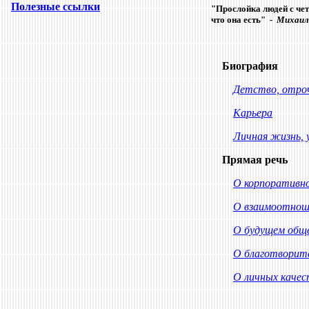
Полезные ссылки
"Прослойка людей с чет
что она есть"
- Михаил
Биография
Детство, отро
Карьера
Личная жизнь, 
Прямая речь
О корпоративно
О взаимоотноше
О будущем общ
О благотворит
О личных качес