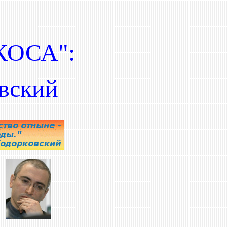
ОСА":
вский