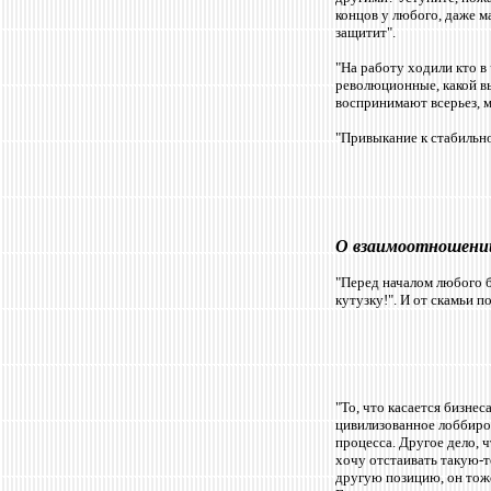
концов у любого, даже м
защитит".
"На работу ходили кто в
революционные, какой вы
воспринимают всерьез, м
"Привыкание к стабильно
О взаимоотношении
"Перед началом любого б
кутузку!". И от скамьи 
"То, что касается бизнес
цивилизованное лоббиров
процесса. Другое дело, 
хочу отстаивать такую-т
другую позицию, он тож