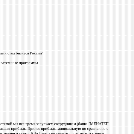
ый стол бизнеса России".
ователь
ные программы.
 системой мы все время запускаем сотрудникам (банка "МЕНАТЕП
 большая прибыль. Принес прибыль, минимальную по сравнению с
отрудники знают: КЗоТ здесь не защитит, потому что в конце