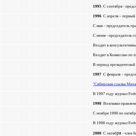
1995
С сентября - пред
1996
С апре
ля – первый
С мая – председатель пр
С июня - председатель 
Входит в консультативны
Входит в Комиссию по п
В период президентской
1997
С февраля – пред
"Сибирская ссылка Миха
В 1997 году журнал For
1998
Возглавил правле
С ноября 1998 по октябр
В 1998 году журнал Forb
ря
2000
С октяб
- член 