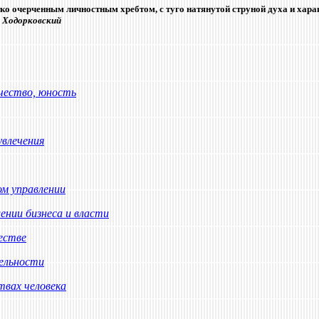
ко очерченным личностным хребтом, с туго натянутой струной духа и характ
 Ходорковский
чество, юность
увлечения
м управлении
нии бизнеса и власти
естве
ельности
твах человека