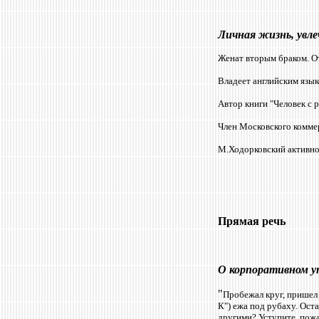
Личная жизнь, увле
Женат вторым браком. О
Владеет английским язык
Автор книги "Человек с 
Член Московского комме
М.Ходорковский активно
Прямая речь
О корпоративном у
"
Пробежал круг, пришел 
К") ежа под рубаху. Ост
другими? Уступите, пожа