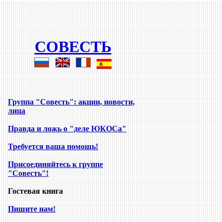
COBECT
Ь
Группа "Совесть
":
акции, новости,
лица
Правда и ложь о "деле ЮКОСа"
Требуется ваша помощь
!
Присоединяйтесь к группе
"Совесть"!
Гостевая книга
Пишите нам!