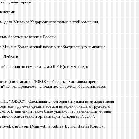
о
в - гуманитариев.
нсистами.
, доля Михаила Ходорковского только в этой компании
самым богатым человеком России.
то Михаил Ходорковский возглавит объединенную компанию.
н Лебедев.
бвинения по семи статьям УК РФ (в том числе, в
директоров компании "ЮКОССибнефть". Как заявил пресс-
 не планировалось изначально: он должен был заниматься
ения НК "ЮКОС": "Cложившаяся сегодня ситуация вынуждает меня
дитель я должен сделать все для выведения нашего трудового
вского. В заявлении также было указано, что дальнейшие личные
альной общественной организации "Открытая Россия".
ovek c rublyom (Man with a Ruble)" by Konstantin Korotov,