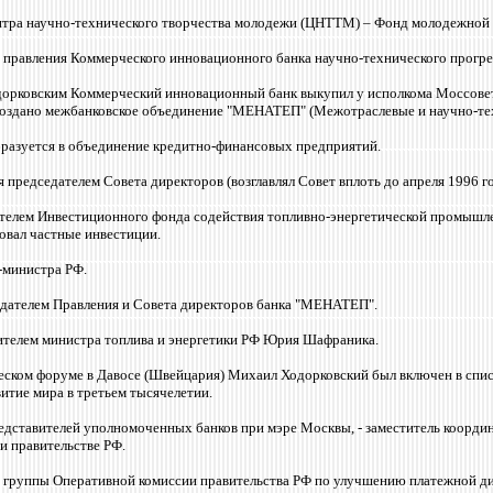
нтра научно-технического творчества молодежи (ЦНТТМ) – Фонд молодежной
ь правления Коммерческого инновационного банка научно-технического прог
орковским Коммерческий инновационный банк выкупил у исполкома Моссовета
создано межбанковское объединение "МЕНАТЕП" (Межотраслевые и научно-те
азуется в объединение кредитно-финансовых предприятий.
 председателем Совета директоров (возглавлял Совет вплоть до апреля 1996 го
телем Инвестиционного фонда содействия топливно-энергетической промышлен
овал частные инвестиции.
-министра РФ.
дателем Правления и Совета директоров банка "МЕНАТЕП".
тителем министра топлива и энергетики РФ Юрия Шафраника.
ском форуме в Давосе (Швейцария) Михаил Ходорковский был включен в список
итие мира в третьем тысячелетии.
едставителей уполномоченных банков при мэре Москвы, - заместитель коорд
и правительстве РФ.
й группы Оперативной комиссии правительства РФ по улучшению платежной ди