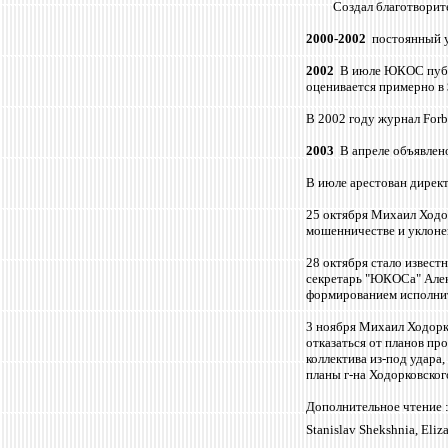
Создал благотворит
2000-2002
постоянный 
2002
В июле ЮКОС публи
оценивается примерно в 
В 2002 году журнал Forb
2003
В апреле объявлен
В июле арестован дирек
25 октября Михаил Ходо
мошенничестве и уклонен
28 октября стало извест
секретарь "ЮКОСа" Алек
формированием исполни
3 ноября Михаил Ходорк
отказаться от планов пр
коллектива из-под удара
планы г-на Ходорковског
Дополнительное чтение :
Stanislav Shekshnia, Eliz