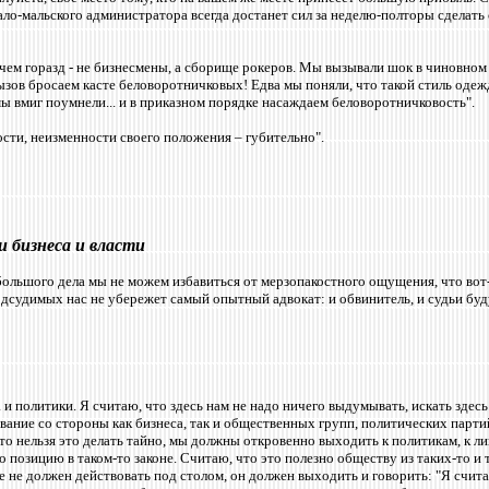
ало-мальского администратора всегда достанет сил за неделю-полторы сделать 
 чем горазд - не бизнесмены, а сборище рокеров. Мы вызывали шок в чиновном 
зов бросаем касте беловоротничковых! Едва мы поняли, что такой стиль одеж
ы вмиг поумнели... и в приказном порядке насаждаем беловоротничковость".
сти, неизменности своего положения – губительно".
 бизнеса и власти
ольшого дела мы не можем избавиться от мерзопакостного ощущения, что вот
подсудимых нас не убережет самый опытный адвокат: и обвинитель, и судьи буд
а и политики. Я считаю, что здесь нам не надо ничего выдумывать, искать здес
ание со стороны как бизнеса, так и общественных групп, политических партий
что нельзя это делать тайно, мы должны откровенно выходить к политикам, к 
о позицию в таком-то законе. Считаю, что это полезно обществу из таких-то 
е не должен действовать под столом, он должен выходить и говорить: "Я счи