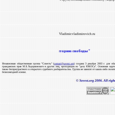
Vladimir.vladimirovich.ru
ие в акции "Расширим территорию свободы"
Независимая общественная группа "Совесть" (
contact
@
sovest
.
org
) создана 3 декабря 2003 г. для 
гражданских прав М.Б.Ходорковского и других лиц, проходящих по "делу ЮКОСа".
Основная задач
также беспристрастного и открытого судебного разбирательства.
Группа не зависит от каких-либо поли
безвозмездной основе.
©
Sovest
.
org
2006.
All righ