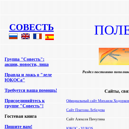
COBECT
Ь
ПОЛ
Группа "Совесть
":
акции, новости, лица
Раздел постоянно пополн
Правда и ложь о "деле
ЮКОСа"
Требуется ваша помощь
!
Сайты, свя
Присоединяйтесь к
Официальный сайт Михаила Ходорков
группе "Совесть"!
Сайт Платона Лебедева
Гостевая книга
Сайт Алексея Пичугина
Пишите нам!
ЮКОС - YUKOS