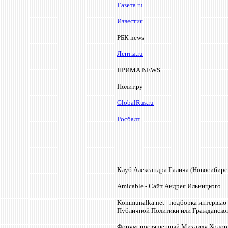
Газета.ru
Известия
РБК
news
Ленты.
ru
ПРИМА
NEWS
Полит.ру
GlobalRus.ru
Росбалт
Клуб Александра Галича (Новосибирс
Amicable
- Сайт Андрея Ильницкого
Ko
mmunalka.net - подборка интервью
Публичной Политики или Гражданско
Форум, посвященный Михаилу Ходорк