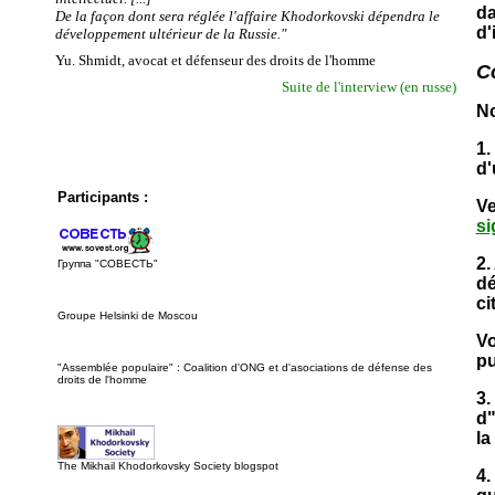
da
De la façon dont sera réglée l'affaire Khodorkovski dépendra le
d'
développement ultérieur de la Russie."
Yu. Shmidt, avocat et défenseur des droits de l'homme
C
Suite de l'interview (en russe)
No
1.
d'
Participants :
Ve
si
2.
Группа "СОВЕСТЬ"
dé
ci
Groupe Helsinki de Moscou
Vo
pu
"Assemblée populaire" : Coalition d'ONG et d'asociations de défense des
droits de l'homme
3.
d"
la
The Mikhail Khodorkovsky Society blogspot
4.