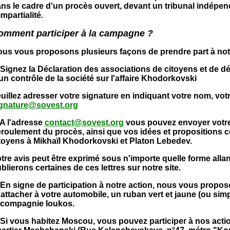
ns le cadre d'un procès ouvert, devant un tribunal indépenda
impartialité.
omment participer à la campagne ?
us vous proposons plusieurs façons de prendre part à no
 Signez la Déclaration des associations de citoyens et de 
un contrôle de la société sur l'affaire Khodorkovski
uillez adresser votre signature en indiquant votre nom, votr
gnature@sovest.org
 A l'adresse
contact@sovest.org
vous pouvez envoyer votre a
roulement du procès, ainsi que vos idées et propositions c
toyens à Mikhaïl Khodorkovski et Platon Lebedev.
tre avis peut être exprimé sous n'importe quelle forme allant
blierons certaines de ces lettres sur notre site.
 En signe de participation à notre action, nous vous propos
attacher à votre automobile, un ruban vert et jaune (ou simpl
 compagnie Ioukos.
 Si vous habitez Moscou, vous pouvez participer à nos acti