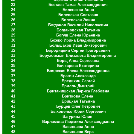
23
Бестаев Тамаз Александрович
24
Билевская Анна
25
Билевская Светлана
26
Билевская Элина
27
Богданов Василий Николаевич
28
Богдановская Татьяна
29
Богуш Елена Юрьевна
30
Божко Ирина Владимировна
31
Большаков Иван Викторович
32
Бородицкий Сергей Григорьевич
33
Боруховская Елизавета Владимировна
34
Борщ Анна Сергеевна
35
Бочкарева Екатерина
36
Боярская Елена Александровна
37
Брагин Александр
38
Бредихин Сергей
39
Брилль Дмитрий
40
Британишская Лариса Глебовна
41
Бриткова Елена
42
Брицкая Татьяна
43
Бурцев Олег Петрович
44
Быховенко Юрий Сергеевич
45
Вагурина Юлия
46
Варламова Людмила Александравна
47
Васильева Анна
48
Васильева Вера