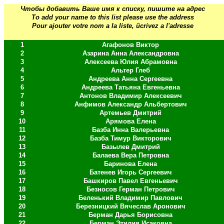
Чтобы добавить Ваше имя к списку, пишите на адрес
To add your name to this list please use the address
Pour ajouter votre nom а la liste, йcrivez а l'adresse
1
Агафонов Виктор
2
Азарина Анна Александровна
3
Алексеева Юлия Абрамовна
4
Альтер Глеб
5
Андреева Анна Сергеевна
6
Андреева Татьяна Евгеньевна
7
Антонов Владимир Алексеевич
8
Анфимов Александр Альбертович
9
Артемьев Дмитрий
10
Арямова Елена
11
Базба Инна Валерьевна
12
Базба Тимур Викторович
13
Базылев Дмитрий
14
Балаева Вера Петровна
15
Баринова Елена
16
Батенев Игорь Сергеевич
17
Башкиров Павел Евгеньевич
18
Безносов Герман Петрович
19
Беленький Владимир Павлович
20
Березницкий Вячеслав Аронович
21
Берман Дарья Борисовна
22
Берман Этилия Исаковна