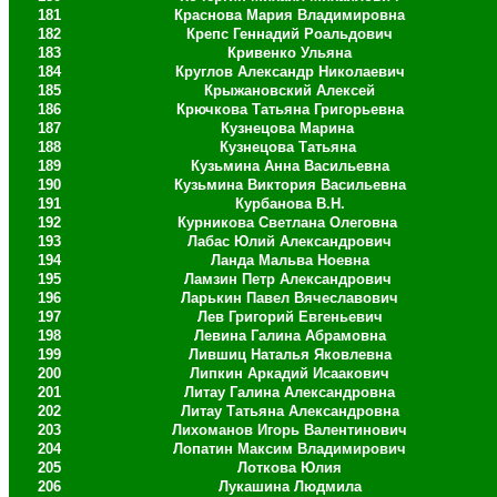
181
Краснова Мария Владимировна
182
Крепс Геннадий Роальдович
183
Кривенко Ульяна
184
Круглов Александр Николаевич
185
Крыжановский Алексей
186
Крючкова Татьяна Григорьевна
187
Кузнецова Марина
188
Кузнецова Татьяна
189
Кузьмина Анна Васильевна
190
Кузьмина Виктория Васильевна
191
Курбанова В.Н.
192
Курникова Светлана Олеговна
193
Лабас Юлий Александрович
194
Ланда Мальва Ноевна
195
Ламзин Петр Александрович
196
Ларькин Павел Вячеславович
197
Лев Григорий Евгеньевич
198
Левина Галина Абрамовна
199
Лившиц Наталья Яковлевна
200
Липкин Аркадий Исаакович
201
Литау Галина Александровна
202
Литау Татьяна Александровна
203
Лихоманов Игорь Валентинович
204
Лопатин Максим Владимирович
205
Лоткова Юлия
206
Лукашина Людмила