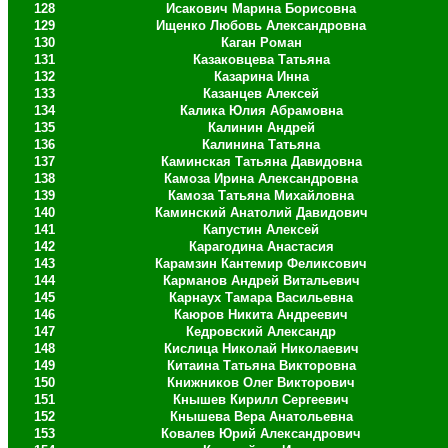
128
Исакович Марина Борисовна
129
Ищенко Любовь Александровна
130
Каган Роман
131
Казаковцева Татьяна
132
Казарина Инна
133
Казанцев Алексей
134
Калика Юлия Абрамовна
135
Калинин Андрей
136
Калинина Татьяна
137
Каминская Татьяна Давидовна
138
Камоза Ирина Александровна
139
Камоза Татьяна Михайловна
140
Каминский Анатолий Давидович
141
Капустин Алексей
142
Карагодина Анастасия
143
Карамзин Кантемир Феликсович
144
Карманов Андрей Витальевич
145
Карнаух Тамара Васильевна
146
Каюров Никита Андреевич
147
Кедровский Александр
148
Кислица Николай Николаевич
149
Китаина Татьяна Викторовна
150
Книжников Олег Викторович
151
Кнышев Кирилл Сергеевич
152
Кнышева Вера Анатольевна
153
Ковалев Юрий Александрович