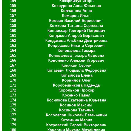
154
Козарийчук Игорь
155
Кокоурова Анна Юрьевна
156
Колчанова Анна
157
Комаров Илья
158
Комзин Василий Борисович
159
Комкова Татьяна Сергеевна
160
Конвиссар Григорий Петрович
161
Кондаков Андрей Борисович
162
Кондакова Альбина Дмитриевна
163
Кондрашов Никита Сергеевич
164
Коновалова Тамара
165
Коновалова Тамара Львовна
166
Кононенко Алексей Игоревич
167
Коняхин Сергей
168
Копаевич Людмила Федоровна
169
Копылова Елена
170
Корнилов Олег
171
Коробейникова Надежда
172
Корольков Прохор
173
Косенко Павел
174
Косилкова Екатерина Юрьевна
175
Косинов Максим
176
Косинова Татьяна
177
Косолапов Николай Евгеньевич
178
Котомина Мария
179
Котровский Сергей Викторович
180
Кочергин Михаил Михайлович