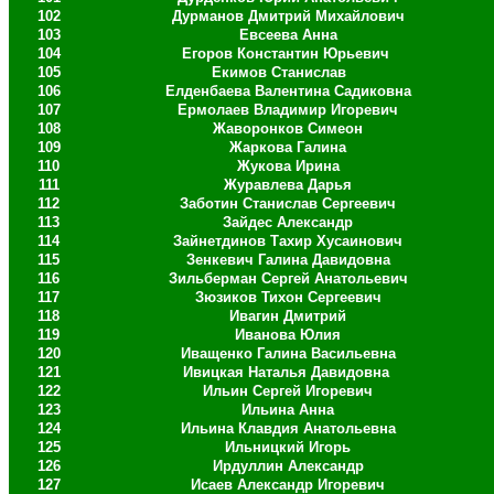
102
Дурманов Дмитрий Михайлович
103
Евсеева Анна
104
Егоров Константин Юрьевич
105
Екимов Станислав
106
Елденбаева Валентина Садиковна
107
Ермолаев Владимир Игоревич
108
Жаворонков Симеон
109
Жаркова Галина
110
Жукова Ирина
111
Журавлева Дарья
112
Заботин Станислав Сергеевич
113
Зайдес Александр
114
Зайнетдинов Тахир Хусаинович
115
Зенкевич Галина Давидовна
116
Зильберман Сергей Анатольевич
117
Зюзиков Тихон Сергеевич
118
Ивагин Дмитрий
119
Иванова Юлия
120
Иващенко Галина Васильевна
121
Ивицкая Наталья Давидовна
122
Ильин Сергей Игоревич
123
Ильина Анна
124
Ильина Клавдия Анатольевна
125
Ильницкий Игорь
126
Ирдуллин Александр
127
Исаев Александр Игоревич