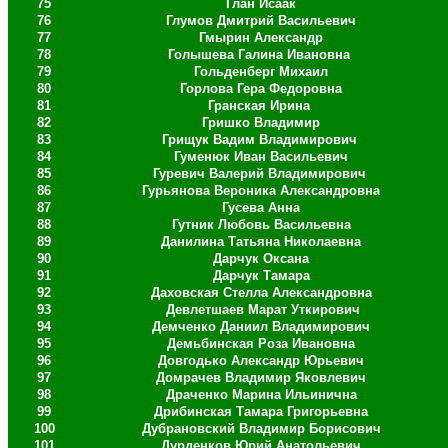
75
Глан Исаак
76
Глумов Дмитрий Васильевич
77
Гмырин Александр
78
Голышева Галина Ивановна
79
Гольденберг Михаил
80
Горлова Гера Федоровна
81
Гранская Ирина
82
Гришко Владимир
83
Грищук Вадим Владимирович
84
Гуменюк Иван Васильевич
85
Гуревич Валерий Владимирович
86
Гурьянова Вероника Александровна
87
Гусева Анна
88
Гутник Любовь Васильевна
89
Данилина Татьяна Николаевна
90
Дарчук Оксана
91
Дарчук Тамара
92
Даховская Стелла Александровна
93
Девлетшаев Марат Уткирович
94
Демченко Даниил Владимирович
95
Демьбинская Роза Ивановна
96
Довгодько Александр Юрьевич
97
Домрачев Владимир Яковлевич
98
Драченко Марина Ильинична
99
Дрибинская Тамара Григорьевна
100
Дубрановский Владимир Борисович
101
Дурденков Юрий Анатольевич