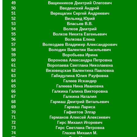
49
Ващинников Дмитрий Олегович
50
Введенский Андрей
51
Верещагин Сергей Андреевич
52
Вильнид Юрий
53
Власьев В.В.
54
Волков Дмитрий
55
Волков Никита Евгеньевич
56
Волкова Елена
57
Волкодаев Владимир Александрович
58
Володин Валентин Васильевич
59
Воробьева Ирина
60
Воронова Александра Петровна
61
Воропаева Светлана Николаевна
62
Вязовецская Валентина Павловна
63
Габидулина Юлия Рауфовна
64
Галеев Искандер
65
Галеева Нина Ивановна
66
Галкина Галина Викторовна
67
Галкина Наталия
68
Гармаш Дмитрий Витальевич
69
Гармаш Лариса
70
Гафиятов Элгар
71
Германов Алексей Алексеевич
72
Гирс Михаил Игоревич
73
Гирс Светлана Петровна
74
Глазов Михаил М.