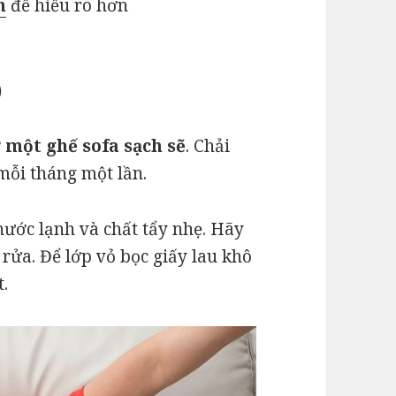
m
để hiểu rõ hơn
)
 một ghế sofa sạch sẽ
. Chải
mỗi tháng một lần.
ước lạnh và chất tẩy nhẹ. Hãy
 rửa. Để lớp vỏ bọc giấy lau khô
.