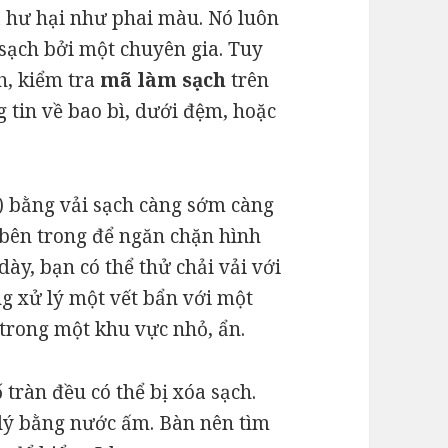
ra hư hại như phai màu. Nó luôn
 sạch bởi một chuyên gia. Tuy
h, kiểm tra
mã làm sạch
trên
g tin về bao bì, dưới đệm, hoặc
t) bằng vải sạch càng sớm càng
 bên trong để ngăn chặn hình
ày, bạn có thể thử chải vải với
g xử lý một vết bẩn với một
 trong một khu vực nhỏ, ẩn.
ố tràn đều có thể bị xóa sạch.
 lý bằng nước ấm. Bàn nên tìm