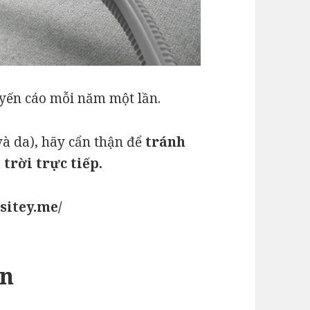
yến cáo mỗi năm một lần.
và da), hãy cẩn thận để
tránh
trời trực tiếp.
sitey.me/
ạn