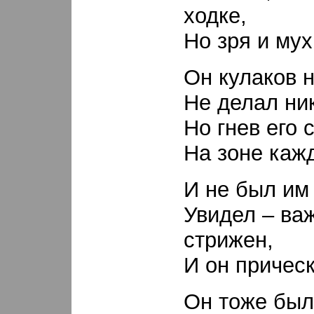
ходке,
Но зря и мух
Он кулаков н
Не делал ни
Но гнев его 
На зоне кажд
И не был им
Увидел – ва
стрижен,
И он причес
Он тоже был