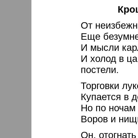
Кро
От неизбежн
Еще безумне
И мысли кар
И холод в ц
постели.
Торговки лу
Купается в д
Но по ночам
Воров и нищ
Он, отогнать