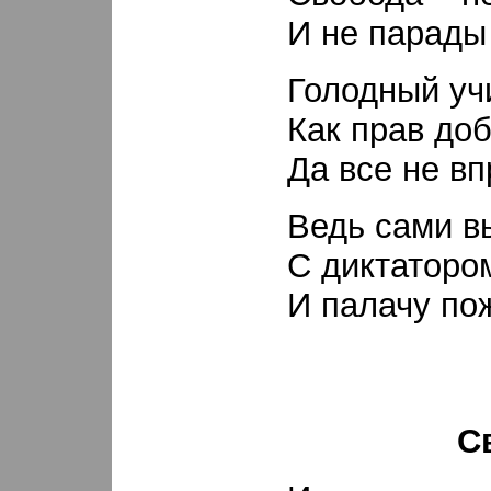
И не парады
Голодный уч
Как прав доб
Да все не вп
Ведь сами вы
С диктаторо
И палачу пож
С