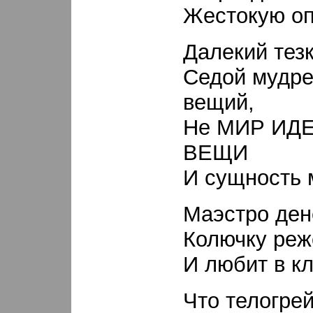
Жестокую оп
Далекий тезк
Седой мудр
вещий,
Не МИР ИД
ВЕЩИ
И сущность 
Маэстро дене
Колючку реж
И любит в кл
Что телогрей