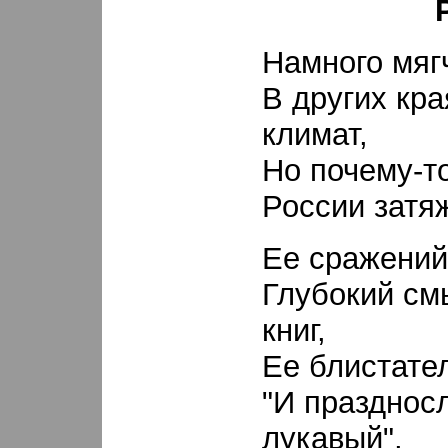
Намного мяг
В других кра
климат,
Но почему-т
России затя
Ее сражений 
Глубокий см
книг,
Ее блистате
"И празднос
лукавый",