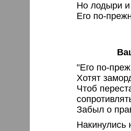
Но лодыри и
Его по-преж
Ва
"Его по-преж
Хотят заморд
Чтоб перест
сопротивлят
Забыл о прав
Накинулись 