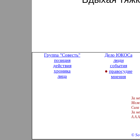
Группа "Совесть
"
Дело ЮКОСа
позиция
люди
действия
события
хроника
●
правосудие
лица
мнения
За ме
Може
Сила 
За ме
А.А.
©
So