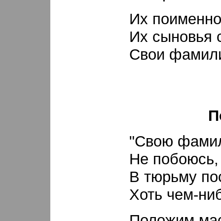
Их поименно 
Их сыновья 
Свои фамили
П
"Свою фами
Не побоюсь,
В тюрьму по
Хоть чем-ни
Положим мас