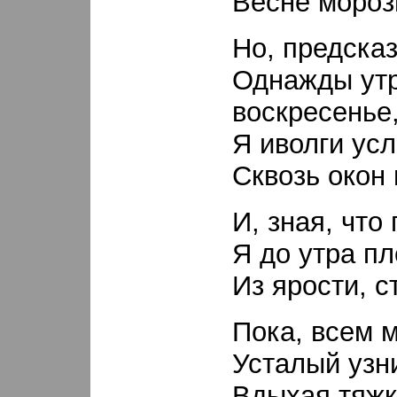
Весне мороз
Но, предска
Однажды утр
воскресенье
Я иволги ус
Сквозь окон 
И, зная, что
Я до утра пл
Из ярости, с
Пока, всем 
Усталый узни
Вдыхая тяжк