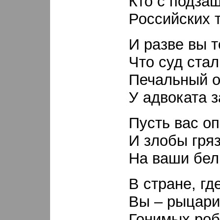
Кто с подза
Российских 
И разве вы т
Что суд ста
Печальный о
У адвоката з
Пусть вас оп
И злобы гряз
На ваши бел
В стране, гд
Вы – рыцари,
Гонимых роб