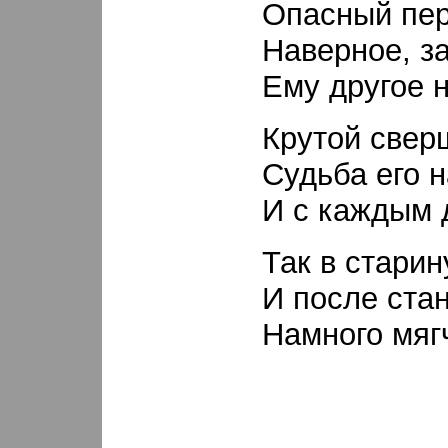
Опасный пер
Наверное, з
Ему другое 
Крутой свер
Судьба его 
И с каждым 
Так в старин
И после ста
Намного мягч