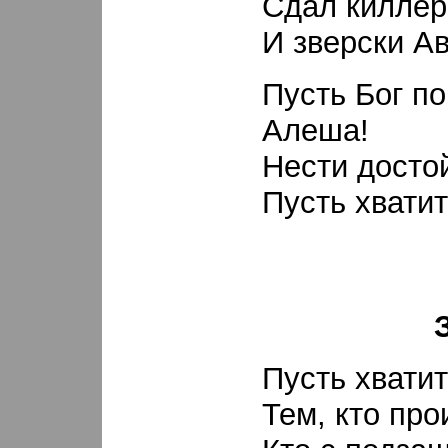
Сдал киллер
И зверски А
Пусть Бог п
Алеша!
Нести достой
Пусть хватит
Пусть хвати
Тем, кто пр