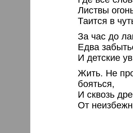
Листвы огон
Таится в чут
За час до ла
Едва забыть
И детские ув
Жить. Не про
бояться,
И сквозь др
От неизбежн