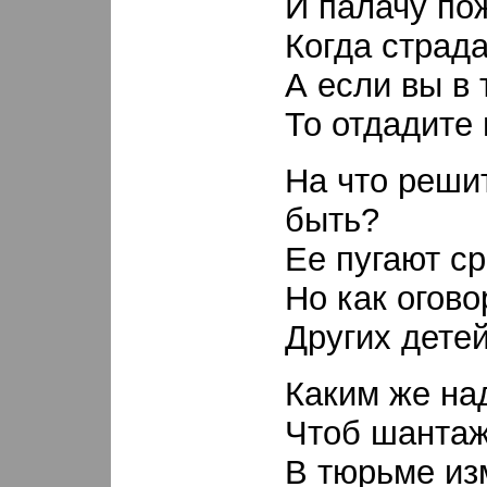
И палачу пож
Когда страд
А если вы в 
То отдадите 
На что реши
быть?
Ее пугают с
Но как огово
Других дете
Каким же на
Чтоб шантаж
В тюрьме из