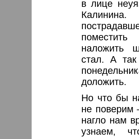
в лице неуя
Калинина
пострада
поместит
наложить ш
стал. А та
понедельни
доложить.
Но что бы н
не поверим 
нагло нам в
узнаем, ч