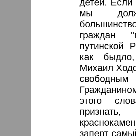
детей. Если
мы долж
большинст
граждан "
путинской Р
как быдло
Михаил Ходо
свободны
Гражданином
этого сл
призна
краснокам
заперт самы