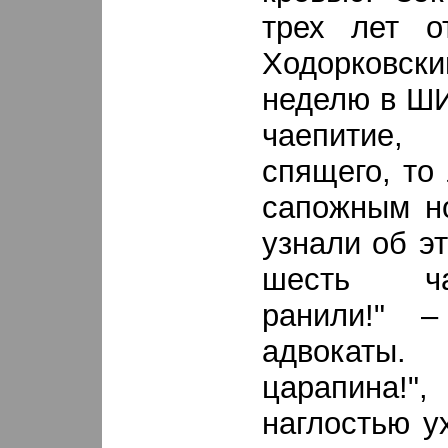
трех лет о
Ходорковски
неделю в ШИ
чаепитие,
спящего, то 
сапожным н
узнали об э
шесть ча
ранили!" –
адвокаты
царапина!"
наглостью 