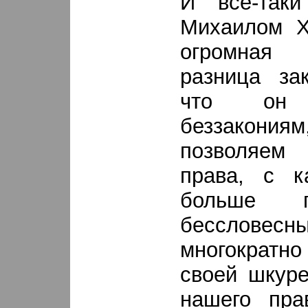
И все-так
Михаилом Х
огромная
разница за
что он с
беззакония
позволяем
права, с 
больше п
бессловес
многократн
своей шкуре
нашего пра