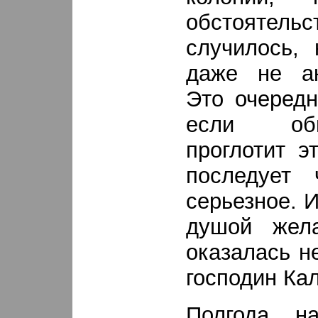
обстояте
случилось, 
даже не ак
Это очередн
если об
проглотит э
последует 
серьезное. И
душой жел
оказалась н
господин Ка
Полгода на