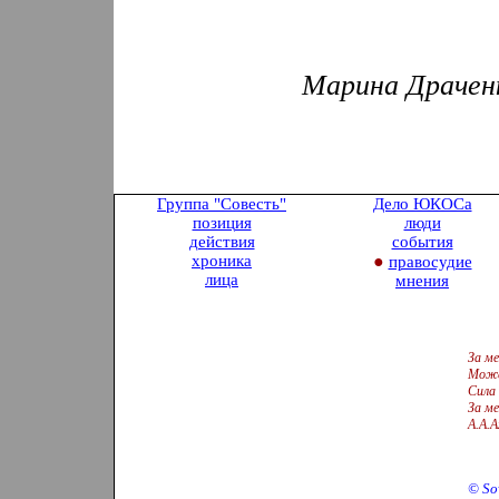
Марина Драченк
Группа "Совесть
"
Дело ЮКОСа
позиция
люди
действия
события
хроника
●
правосудие
лица
мнения
За ме
Може
Сила 
За ме
А.А.
©
So