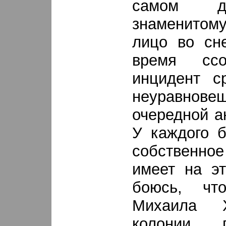
самом де
знаменито
лицо во сн
время сс
инцидент с
неуравновеш
очередной а
У каждого б
собственное
имеет на эт
боюсь, чт
Михаила Х
колонии,