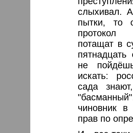
преступлени
слыхивал. 
пытки, то 
протокол 
потащат в с
пятнадцать 
не пойдёш
искать: рос
сада знают
"басманный"
чиновник в 
прав по опр