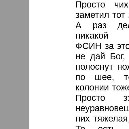
Просто чих
заметил тот
А раз де
никакой о
ФСИН за это
не дай Бог,
полоснут но
по шее, т
колонии тож
Просто 
неуравнове
них тяжелая
То есть з