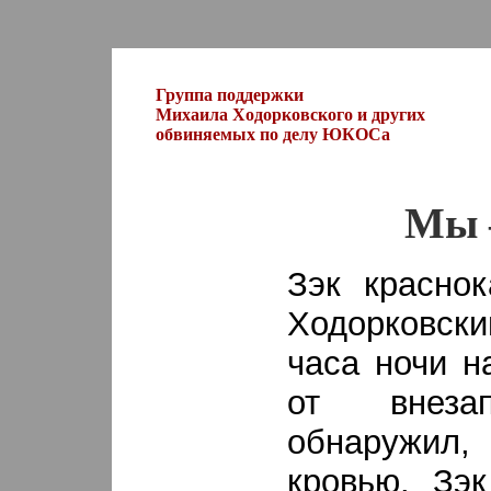
Группа поддержки
Михаила Ходорковского и других
обвиняемых по делу ЮКОСа
М
ы 
Зэк краснок
Ходорковски
часа ночи н
от внез
обнаружил,
кровью. Зэк