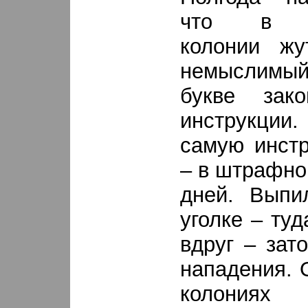
что в Кр
колонии жу
немыслимый
букве зак
инструкци
самую инстр
– в штрафно
дней. Выпи
уголке – ту
вдруг – зат
нападения. 
колониях