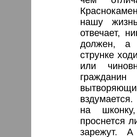
Краснокамен
нашу жизн
отвечает, н
должен, а
струнке ход
или чино
граждани
вытворяющий
вздумается
на шконку
проснется л
зарежут. 