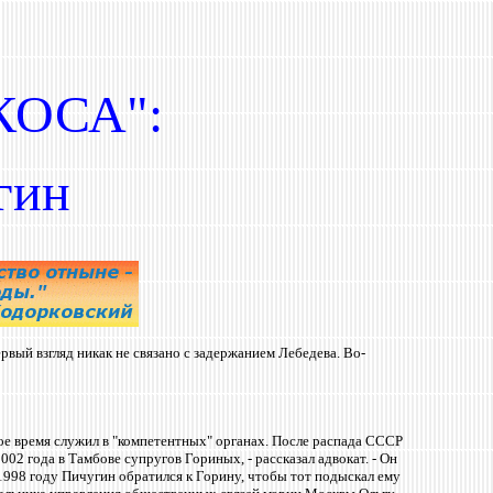
ОСА":
гин
вый взгляд никак не связано с задержанием Лебедева. Во-
ое время служил в
"
компетентных
"
органах. После распада СССР
02 года в Тамбове супругов Гориных, - рассказал адвокат. - Он
1998 году Пичугин обратился к Горину, чтобы тот подыскал ему