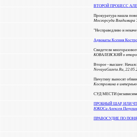
ВТОРОЙ ПРОЦЕСС АЛЕ
Прокуратура нашла повод
Мосгорсуда Владимира У
"Несправедливо и некаче
Адвокаты Ксения Костро
Свидетели многоразовог
КОВАЛЕВСКИЙ о втором 
Второе - высшее: Началс
NovayaGazeta.Ru, 22.05.
Пичугину выносят обвине
Костромина в интервью
СУД МЕСТИ (независимое
ПРОБНЫЙ ШАР, ИЛИ Ч
ЮКОСа Алексея Пичугина 
ПРАВОСУДИЕ ПО ПОНЯ