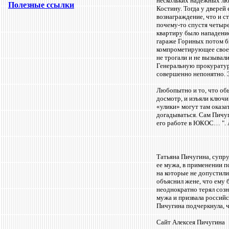
нескольких надежных лю
Полезные ссылки
Костину. Тогда у дверей
вознаграждение, что и с
почему-то спустя четыр
квартиру было нападение
гараже Гориных потом бы
компрометирующее своего
не трогали и не вызыва
Генеральную прокуратур
совершенно непонятно. 
Любопытно и то, что обы
досмотр, и изъяли ключи 
«улики» могут там оказа
догадываться. Сам Пичуг
его работе в ЮКОС… ". А
Татьяна Пичугина, супр
ее мужа, в применении п
на которые не допустили
объяснил жене, что ему 
неоднократно терял созн
мужа и призвала россий
Пичугина подчеркнула, ч
Сайт Алексея Пичугина