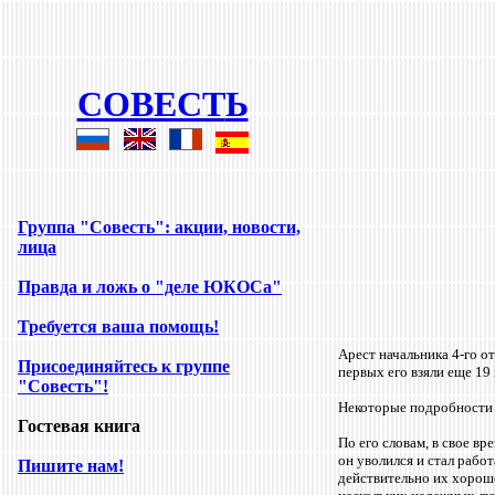
COBECT
Ь
Группа "Совесть
":
акции, новости,
лица
Правда и ложь о "деле ЮКОСа"
Требуется ваша помощь
!
Арест начальника 4-го о
Присоединяйтесь к группе
первых его взяли еще 19
"Совесть"!
Некоторые подробности 
Гостевая книга
По его словам, в свое в
он уволился и стал раб
Пишите нам!
действительно их хорошо