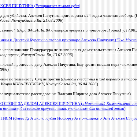
КСЕЯ ПИЧУГИНА (
Репортажи из зала суда
)
 для убийства: Алексея Пичугина приговорили к 24 годам лишения свободы (
сова, NovayaGazeta.Ru, 21.08.2006
)
ственно" (
Вера ВАСИЛЬЕВА о втором процессе и приговоре, Грани.Ру, 17.08.
мина и Дмитрий Курепин о втором приговоре Алексею Пичугину (
"Эхо Москвы
о использования: Прокуратура не нашла новых доказательств вины Алексея Пи
процессе, NovayaGazeta.Ru, 13.07.2006
)
я новый процесс по делу Алексея Пичугина. Ему грозит высшая мера - пожиз
2006
)
ние по телевизору. Суд не против (
Выводы следствия и ход первого и второ
 Игорю КОВАЛЕВСКОМУ, NovayaGazeta.Ru, 06.04.2006
)
 журналистское расследование Валерия Ширяева дела Алексея Пичугина)
ТО СТОИТ ЗА ДЕЛОМ АЛЕКСЕЯ ПИЧУГИНА (
«Московский Комсомолец»: про
является, без всякого преувеличения, уникальным для нынешней эпохи
)
ТИЯМ (
Ольга Кудешкина, судья Мосгорсуда в отставке о деле Алексея Пичуг