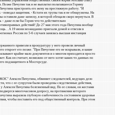
чальника управления общественных связей мэрии Москвы Ольгу
ал. Позже Пичугин так и не выплатил полагавшееся Горину
т Пичугина пристроить его жену на престижную работу. "И
- поведал защитник. - Кстати их трупы так и не обнаружены. На
ы оставили даже записку, в которой обещали скоро вернуться. В
 – даже если бы Горин что-то действительно
ротивоправных действий! До 27 мая этого года Пичугина вообще
омощь…А 19 июня неожиданно приехали домой и отвезли в
гионах России по 5-6 случаев занялась высшая инстанция
держанного привезли в прокуратуру у него провели личный
что откроет его позже. "При Пичугине его не вскрывали, и какие
поазывают крайне мало документов и о многом приходится просто
ет. Как он считает, возможно от него хотят каких-то данных по
 его подзащитного в Мосгорсуде.
КОС" Алексея Пичугина, обвиняет следователей, ведущих дело
ти, что с ее супругом были проведены следственные действия,
 у Алексея Пичугина болезненный вид. По ее словам, он жестами
 подвергся многочасовом допросу, на протяжении которого
 Пичугина выразила глубокую озабоченность состоянием здоровья
вия, чтобы поставить его под общественный контроль. При этом