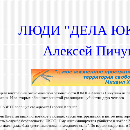
ЛЮДИ "ДЕЛА ЮК
Алексей Пичу
тдела внутренней экономической безопасности ЮКОСа Алексея Пичугина на пер
 июня. И во-вторых обвиняют в чистой уголовщине - убийстве двух человек.
ГАЗЕТЕ сообщил его адвокат Георгий Кагенер.
ремя Пичугин закончил военное училище, курсы контрразведки, и потом некотор
отать в службе безопасности ЮКОС.
"
Ему инкриминируется убийство в ноябре 20
 знал и даже был крестным отцом их младшего сына". По версии следствия, в 