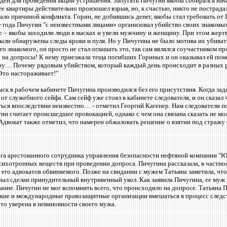
дей для проведения акции устрашения. Запугать Пичугин якобы собирался на
 ее квартиры действительно произошел взрыв, но, к счастью, никто не пострад
тало причиной конфликта. Горин, не добившись денег, якобы стал требовать о
е года Пичугин
"
с неизвестными лицами» организовал убийство своих знакомых 
 – якобы заходили люди в масках и увели мужчину и женщину. При этом жертв
ли обнаружены следы крови и пуля. Но у Пичугина не было мотива их убивать
 знакомого, он просто не стал оглашать это, так сам являлся соучастником п
ли на допросы! К нему приезжала теща погибших Гориных и он оказывал ей п
у… Почему рядовым убийством, который каждый день происходит в разных ре
Это настораживает!"
ск в рабочем кабинете Пичугина производился без его присутствия. Когда за
от служебного сейфа. Сам сейф уже стоял в кабинете следователя, и он сказал 
ться впоследствии неизвестно… - отметил Георгий Кагенер. Нам следователи 
ин считает происшедшее провокацией, однако с чем она связана сказать не мож
двокат также отметил, что намерен обжаловать решение о взятии под стражу
уга арестованного сотрудника управления безопасности нефтяной компании "Ю
сихотропных веществ при проведении допроса. Пичугина рассказала, в частнос
 его адвокатов обвиняемого. Позже на свидании с мужем Татьяна заметила, что
был сделан принудительный внутривенный укол. Как заявила Пичугина, ее муж
ание. Пичугин не мог вспомнить всего, что происходило на допросе. Татьяна
ские и международные правозащитные организации вмешаться в процесс следст
то уверена в невиновности своего мужа.