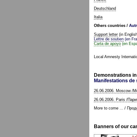
Deutschland
Italia
Others countries /
Aut
Support letter
(in Englis
Lettre de soutien
(en Fra
Carta de apoyo
(en Espa
Local Amnesty Internatio
Demonstrations in
Manifestations de 
26.06.2006. Moscow /М
26.06.2006. Paris /Пар
More to come ... / Продо
Banners of our ca