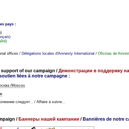
res pays
:
h)
nçais)
ñol)
nal offices /
Délégations locales d'Amnesty International
/
Oficinas de Amnist
 support of our campaign
/
Демонстрации в поддержку н
soutien liées à notre campagne
:
осква /Moscou
иж
лжение следует... / Affaire à suivre...
mpaign /
Баннеры нашей кампании
/
Bannières de notre