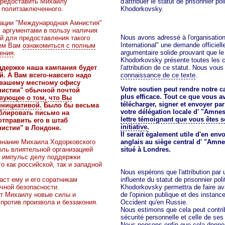
предоставить Михаилу
d'attribuer le statut de prisonnier pol
 политзаключенного.
Khodorkovsky.
зации "Международная Амнистия"
 аргументами в пользу наличия
Nous avons adressé à l'organisati
й для предоставления такого
International" une demande officie
аем Вам
ознакомиться с полным
argumentaire solide prouvant que le
ения
.
Khodorkovsky présente toutes les c
ддержке наша кампания будет
l'attribution de ce statut. Nous vo
. А Вам всего-навсего надо
connaissance de ce texte
.
 вашему местному офису
Votre soutien peut rendre notre
истии" обычной почтой
plus efficace. Tout ce que vous av
вующее о том, что Вы
télécharger, signer et envoyer par
инициативой.
Было бы весьма
votre délégation locale d' "Amnes
блировать письмо на
lettre témoignant que vous êtes s
отправить его в штаб
initiative
.
истии" в Лондоне.
Il serait également utile d'en env
знание Михаила Ходорковского
anglais au siège central d' "Amne
ль влиятельной организацией
situé à Londres.
й импульс делу поддержки
 как российской, так и западной
Nous espérons que l'attribution par 
аст ему и его соратникам
influente du statut de prisonnier poli
чной безопасности.
Khodorkovsky permettra de faire a
ст Михаилу новые силы и
de l'opinion publique et des instanc
 против произвола и беззакония.
Occident qu'en Russie.
Nous estimons que cela peut contrib
sécurité personnelle et celle de se
Nous pensons enfin que cela donner