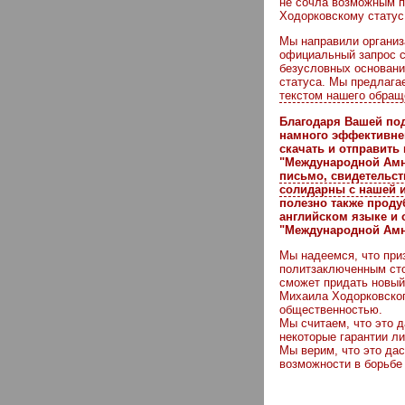
не сочла возможным 
Ходорковскому статус
Мы направили органи
официальный запрос с
безусловных основани
статуса. Мы предлаг
текстом нашего обращ
Благодаря Вашей по
намного эффективней
скачать и отправить
"Международной Амн
письмо, свидетельст
солидарны с нашей 
полезно также проду
английском языке и 
"Международной Амн
Мы надеемся, что при
политзаключенным сто
сможет придать новы
Михаила Ходорковского
общественностью.
Мы считаем, что это д
некоторые гарантии ли
Мы верим, что это да
возможности в борьбе