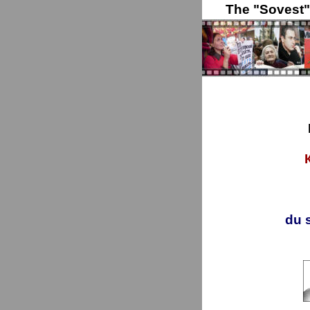
The "Sovest
du 