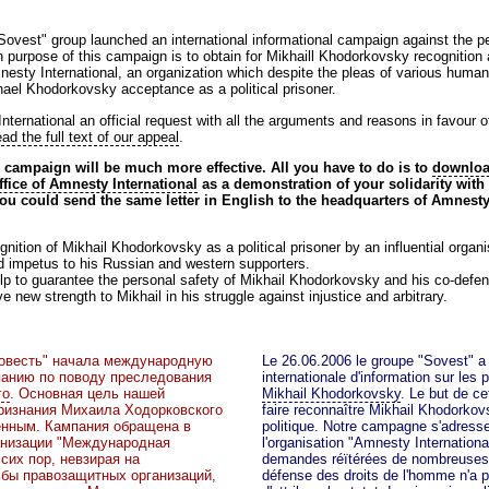
ovest" group launched an international informational campaign against the pe
urpose of this campaign is to obtain for Mikhaill Khodorkovsky recognition as
nesty International, an organization which despite the pleas of various human
hael Khodorkovsky acceptance as a political prisoner.
ernational an official request with all the arguments and reasons in favour o
ead the full text of our appeal
.
 campaign will be much more effective. All you have to do is to
download
ffice of Amnesty International
as a demonstration of your solidarity with o
 you could send the same letter in English to the headquarters of Amnesty
gnition of Mikhail Khodorkovsky as a political prisoner by an influential organi
nd impetus to his Russian and western supporters.
help to guarantee the personal safety of Mikhail Khodorkovsky and his co-defe
ive new strength to Mikhail in his struggle against injustice and arbitrary.
"Совесть" начала международную
Le 26.06.2006 le groupe "Sovest" 
анию по поводу преследования
internationale d'information sur les
го
. Основная цель нашей
Mikhail Khodorkovsky
. Le but de c
признания Михаила Ходорковского
faire reconnaître Mikhail Khodorko
енным. Кампания обращена в
politique. Notre campagne s'adresse
анизации "Международная
l'organisation "Amnesty Internationa
 сих пор, невзирая на
demandes réïtérées de nombreuses 
бы правозащитных организаций,
défense des droits de l'homme n'a p