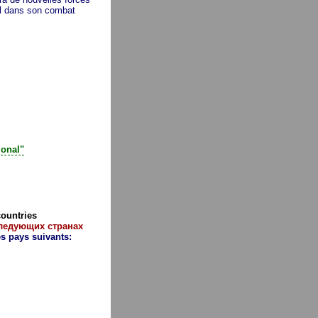
l dans son combat
ional"
countries
ледующих странах
es pays suivants: