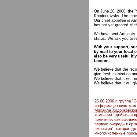
On June 26, 2006, the "S
Khodorkovsky. The main p
Our chief appellee is Am
has not yet granted Mic
We have sent Amnesty Int
status. We ask you to
r
With your support, our
by mail to your local o
also be very useful if
London.
We believe that the reco
give fresh inspiration a
We believe that it will 
We believe that it will g
26.06.2006 г. группа 
информационную камп
Михаила Ходорковско
кампании - добиться 
политическим заключ
первую очередь к орг
амнистия", которая до
многочисленные прось