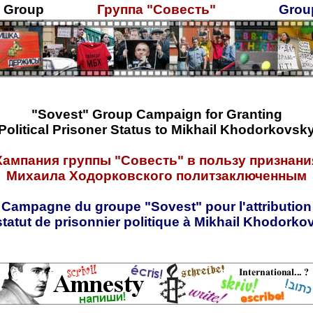
" Group
Группа "Совесть"
Grou
"Sovest" Group Campaign for Granting
Political Prisoner Status to Mikhail Khodorkovsk
Кампания группы "Совесть" в пользу признани
Михаила Ходорковского политзаключенным
Campagne du groupe "Sovest" pour l'attribution
statut de prisonnier politique à Mikhail Khodorko