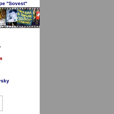
pe "Sovest"
y
я
vsky