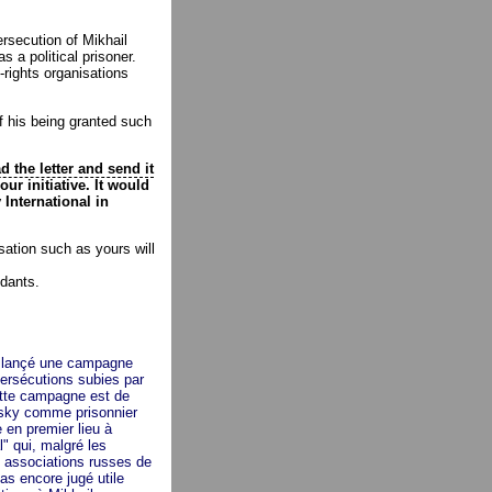
rsecution of Mikhail
 a political prisoner.
-rights organisations
f his being granted such
 the letter and send it
ur initiative. It would
 International in
sation such as yours will
ndants.
a lançé une campagne
 persécutions subies par
ette campagne est de
vsky comme prisonnier
 en premier lieu à
l" qui, malgré les
associations russes de
as encore jugé utile