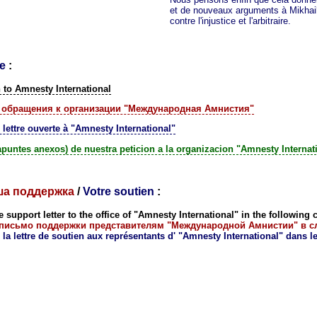
et de nouveaux arguments à Mikhai
contre l'injustice et l'arbitraire.
re
:
on to Amnesty International
 обращения к организации "Международная Амнистия"
 lettre ouverte à "Amnesty International"
 apuntes anexos) de nuestra peticion a la organizacion "Amnesty Internat
а поддержка
/
Votre soutien
:
 support letter
to the office of "Amnesty International" in the following 
 письмо поддержки представителям "Международной Амнистии" в с
 la lettre de soutien aux représentants d' "Amnesty International" dans l