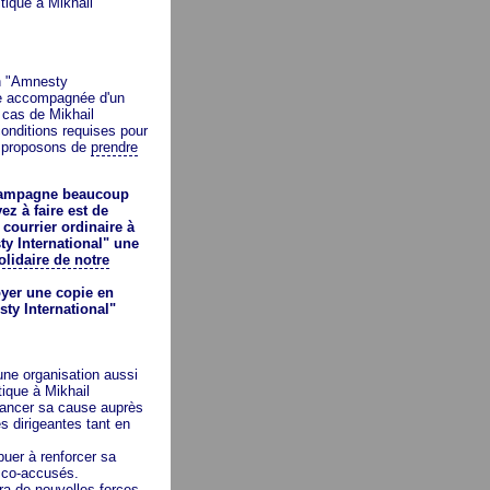
itique à Mikhail
on "Amnesty
lle accompagnée d'un
 cas de Mikhail
onditions requises pour
us proposons de
prendre
 campagne beaucoup
ez à faire est de
 courrier ordinaire à
ty International" une
olidaire de notre
oyer une copie en
sty International"
une organisation aussi
tique à Mikhail
vancer sa cause auprès
es dirigeantes tant en
uer à renforcer sa
s co-accusés.
a de nouvelles forces