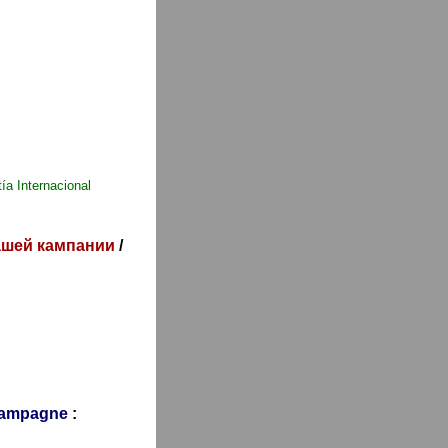
ía Internacional
ашей кампании
/
 campagne
: