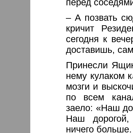
перед соседям
– А позвать сю
кричит Резид
сегодня к веч
доставишь, сам
Принесли Ящик
нему кулаком ка
мозги и выскоч
по всем кана
заело: «Наш д
Наш дорогой
ничего больше.