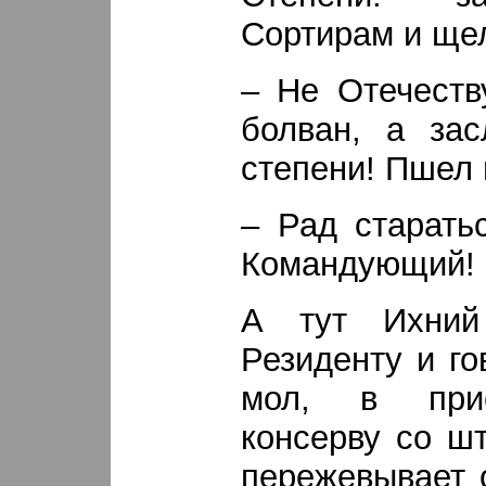
Сортирам и ще
– Не Отечеств
болван, а зас
степени! Пшел 
– Рад старать
Командующий!
А тут Ихний
Резиденту и го
мол, в прис
консерву со ш
пережевывает 