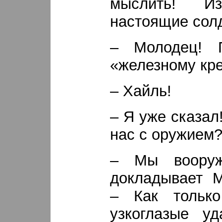
мыслить! И
настоящие сол
– Молодец! 
«железному кре
– Хайль!
– Я уже сказал!
нас с оружием
– Мы вооруж
докладывает М
– Как только
узкоглазые у