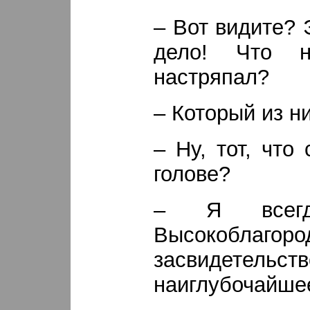
– Вот видите? 
дело! Что 
настряпал?
– Который из н
– Ну, тот, что
голове?
– Я всегд
Высокоблаго
засвидетель
наиглубочайшее