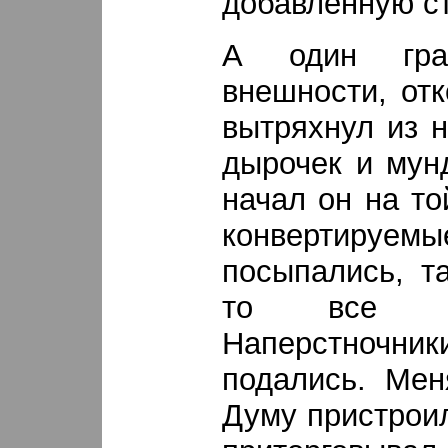
добавленную с
А один граж
внешности, от
вытряхнул из 
дырочек и мун
начал он на то
конвертируе
посыпались, т
то все и 
Наперстночник
подались. Мен
Думу пристроил