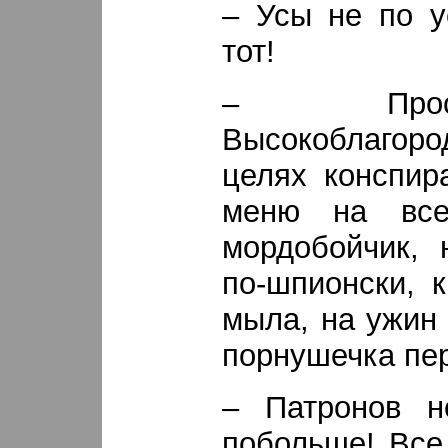
– Усы не по у
тот!
– Прос
Высокоблагород
целях конспир
меню на все
мордобойчик, 
по-шпионски, 
мыла, на ужин
порнушечка пе
– Патронов н
побольше! Все