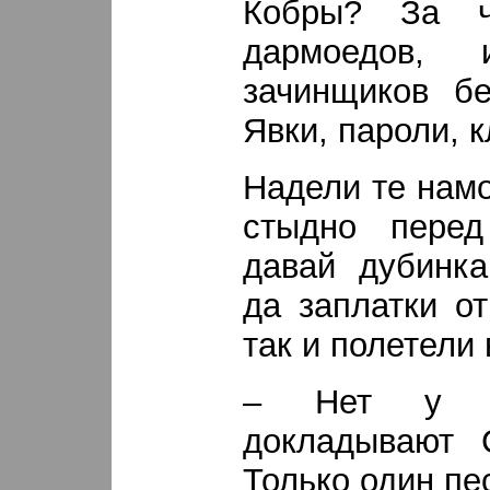
Кобры? За ч
дармоедов,
зачинщиков бе
Явки, пароли, к
Надели те намо
стыдно пере
давай дубинка
да заплатки о
так и полетели
– Нет у н
докладывают 
Только один пе