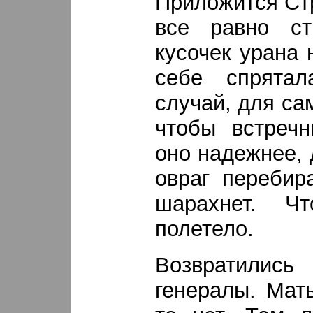
Приложится Стр
все равно с
кусочек урана 
себе спрятал
случай, для с
чтобы встречн
оно надежнее, 
овраг перебир
шарахнет. Ч
полетело.
Возвратилис
генералы. Мат