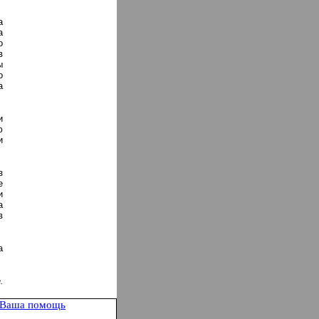
а
а
о
в
ы
о
а
и
ю
и
з
е
и
а
в
а
.
Ваша помощь