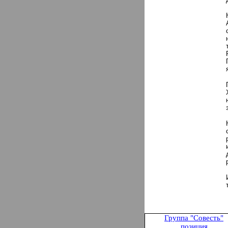
Группа "Совесть
"
позиция