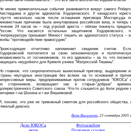
Не менее примечательные события развиваются вокруг самого Роберт
Амстердама и других адвокатов Ходорковского. У канадского юрист
спустя несколько часов после оглашения приговора Мосгорсуда п
неизвестным причинам была аннулирована российская виза, и теперь 
течение 24 часов он – под угрозой ареста – обязан покинуть предел
России. Что касается остальных защитников Ходорковского, т
Генпрокуратура призывает Минюст лишить их адвокатского статуса – з
якобы "противодействие правосудию".
Происходящее отчетливо напоминает сведение счетов. Есл
Ходорковский поплатился за свою экономическую и политическу
независимость от госчиновников, то его адвокаты – за то, что посмел
защищать неудобного для Кремля узника "Матросской Тишины".
Но главное, что скоропалительно вынесенный приговор, выдворение и
страны неугодных иностранцев без всяких на то оснований и прочи
репрессивные меры, предпринимаемые против сотрудников "ЮКОСа" 
их сторонников, возвращают нас в старые-"добрые" времен
доперестроечного Советского союза. Что-то слышится до боли родное 
риторике г-на Шохина и г-жи Вишняковой.
И, похоже, это уже не тревожный симптом для российского общества, 
тяжелый диагноз.
Вера Васильева
, 23 сентября 2005 г
Дело ЮКОСа
Фотоальбом
люди
Полезные ссылки