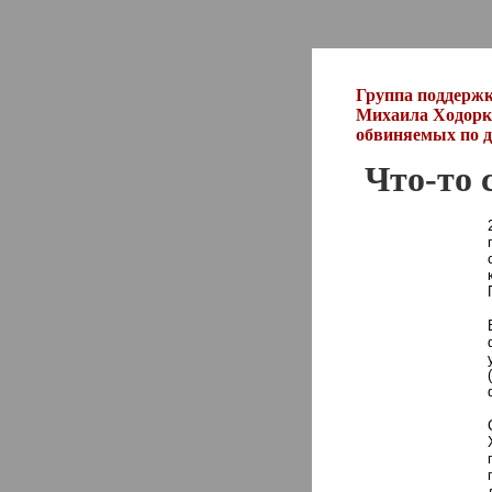
Группа поддерж
Михаила Ходорко
обвиняемых по
Что-то 