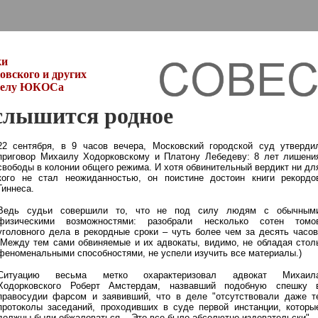
ки
вского и других
 делу ЮКОСа
слышится родное
22 сентября, в 9 часов вечера, Московский городской суд утверди
приговор Михаилу Ходорковскому и Платону Лебедеву: 8 лет лишени
свободы в колонии общего режима. И хотя обвинительный вердикт ни дл
кого не стал неожиданностью, он поистине достоин книги рекордо
Гиннеса.
Ведь судьи совершили то, что не под силу людям с обычным
физическими возможностями: разобрали несколько сотен томо
уголовного дела в рекордные сроки – чуть более чем за десять часов
(Между тем сами обвиняемые и их адвокаты, видимо, не обладая стол
феноменальными способностями, не успели изучить все материалы.)
Ситуацию весьма метко охарактеризовал адвокат Михаил
Ходорковского Роберт Амстердам, назвавший подобную спешку 
правосудии фарсом и заявивший, что в деле "отсутствовали даже т
протоколы заседаний, проходивших в суде первой инстанции, которы
должны были обжаловаться... Это все было абсолютно издевательски".