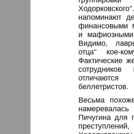
Ходорковског
напоминают де
финансовыми м
и мафиозными
Видимо, лавр
отца" кое-к
Фактические ж
сотруднико
отличаютс
беллетристов.
Весьма похоже
намеревалась 
Пичугина для 
преступлений