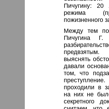
Пичугину: 20 
режима (пр
пожизненного з
Между тем по
Пичугина Г. 
разбирательс
предвзятым.
выяснять обсто
давали основа
том, что подз
преступлени
проходили в з
на них не был
секретного до
считаем, что 