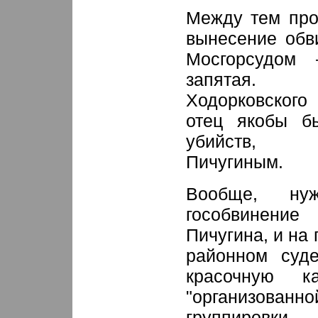
Между тем про
вынесение обв
Мосгорсудом
запятая. 
Ходорковского
отец якобы б
убийств, "
Пичугиным.
Вообще, нуж
гособвинени
Пичугина, и на
районном суде
красочную ка
"организов
группировки