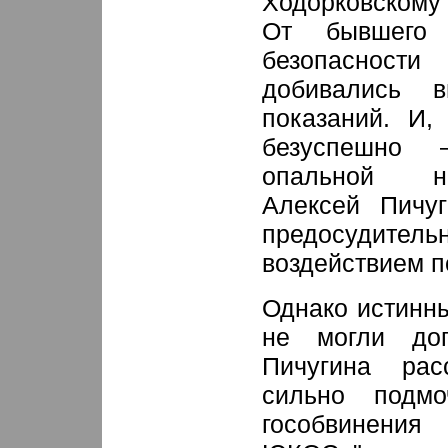
Ходорковскому
От бывшего 
безопасно
добивались в
показаний. И,
безуспешно 
опальной н
Алексей Пичуг
предосудит
воздействием п
Однако истинн
не могли доп
Пичугина рас
сильно подм
гособвинени