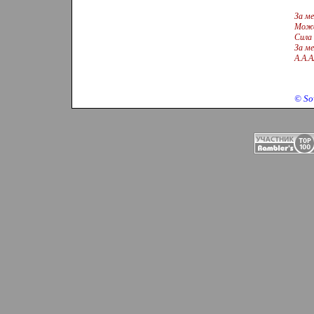
За ме
Може
Сила 
За ме
А.А.
©
So