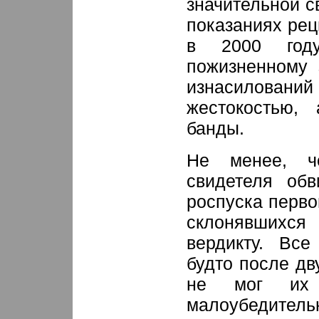
значительной с
показаниях рец
в 2000 году
пожизненному 
изнасилований
жестокостью,
банды.
Не менее, ч
свидетеля обв
роспуска перво
склонявшихся
вердикту. Все
будто после дв
не мог их с
малоубедитель