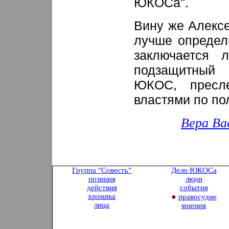
ЮКОСа".
Вину же Алексе
лучше определ
заключается 
подзащитный 
ЮКОС, пресле
властями по по
Вера Ва
Группа "Совесть
"
Дело ЮКОСа
позиция
люди
действия
события
хроника
●
правосудие
лица
мнения