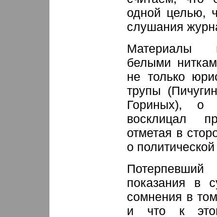
одной целью, 
слушания журна
Материалы г
белыми ниткам
не только юри
трупы (Пичуги
Гориных), о 
восклицал пр
отметая в стор
о политической
Потерпевши
показания в с
сомнения в том,
и что к это