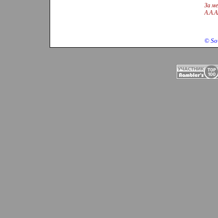
За ме
А.А.
©
So