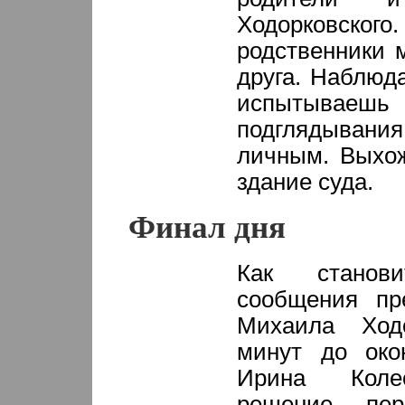
Ходорковског
родственники 
друга. Наблюда
испытыва
подглядыван
личным. Выхож
здание суда.
Финал дня
Как станов
сообщения пре
Михаила Ходо
минут до око
Ирина Колес
решение пе