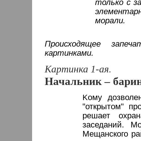
только с з
элемента
морали.
Происходящее запеч
картинками.
Картинка 1-ая.
Начальник – бари
K
ому дозволе
"открытом" пр
решает охра
заседаний. М
Мещанского ра