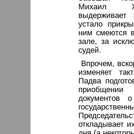
Михаил Х
выдерживает 
устало прикры
ним смеются в
зале, за искл
судей.
Впрочем, вско
изменяет такт
Падва подгото
приобщении 
документов 
государстве
Председате
откладывает и
дня (а некотор