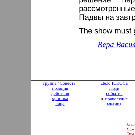
рассмотренные
Падвы на завтр
The show must 
Вера Васи
Группа "Совесть
"
Дело ЮКОСа
позиция
люди
действия
события
хроника
●
правосудие
лица
мнения
За ме
Може
Сила 