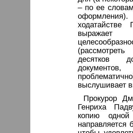
– по ее словам
оформления). 
ходатайстве 
выражае
целесообразн
(рассмотрет
десятков д
документов
проблематично
выслушивает в
Прокурор Дм
Генриха Падв
копию одной
направляется 
чтобы удовлет