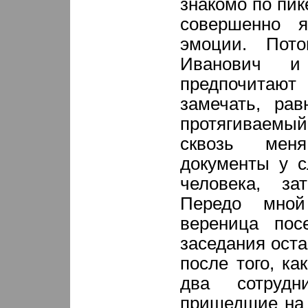
знакомо по пик
совершенно я
эмоции. Пот
Иванович и
предпочитаю
замечать, рав
протягиваемый
сквозь мен
документы у с
человека, з
Передо мной
вереница пос
заседания оста
после того, ка
два сотруд
пришедшие на 