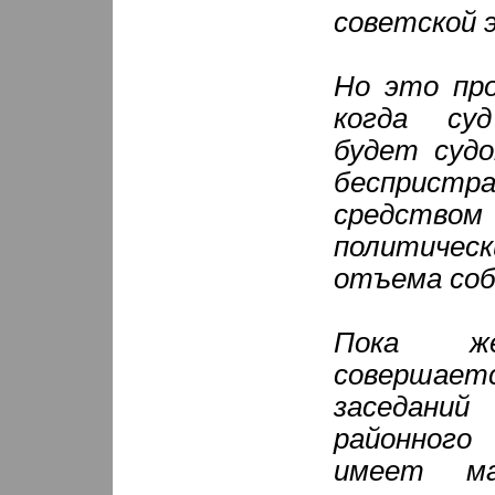
советской э
Но это пр
когда су
будет судо
бесприст
средством
политичес
отъема со
Пока 
соверш
заседан
районного
имеет м