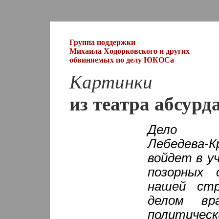
Группа поддержки
Михаила Ходорковского и других
обвиняемых по делу ЮКОСа
Картинки
из театра абсурд
Дело Хо
Лебедева-К
войдет в уч
позорных 
нашей ст
делом вр
политичес