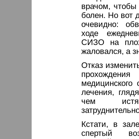
врачом, чтобы 
болен. Но вот 
очевидно: об
ходе ежедне
СИЗО на плох
жаловался, а зн
Отказ изменит
прохожден
медицинского 
лечения, гляд
чем истяз
затруднительно
Кстати, в зал
спертый воз