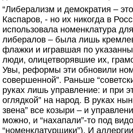
“Либерализм и демократия – это
Каспаров, - но их никогда в Рос
использовала номенклатура для
либералов – была лишь кремлев
флажки и игравшая по указанн
люди, олицетворявшие их, гра
Увы, реформы эти обновили ном
совершенной”. Раньше “советск
руках лишь управление: и при э
оглядкой” на народ. В руках н
звена” все козыри – и управлен
можно, и “нахапали”-то под ви
“номенклатурщики”). И аллергии