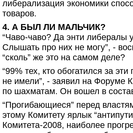
либерализация экономики спосо
товаров.
4. А БЫЛ ЛИ МАЛЬЧИК?
“Чаво-чаво? Да энти либералы у
Слышать про них не могу”, - во
“сколь” же это на самом деле?
“99% тех, кто обогатился за эти
не имели”, - заявил на Форум
по шахматам. Он вошел в состав
“Прогибающиеся” перед властя
этому Комитету ярлык “антипут
Комитета-2008, наиболее прогр