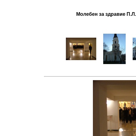
Молебен за здравие П.Л