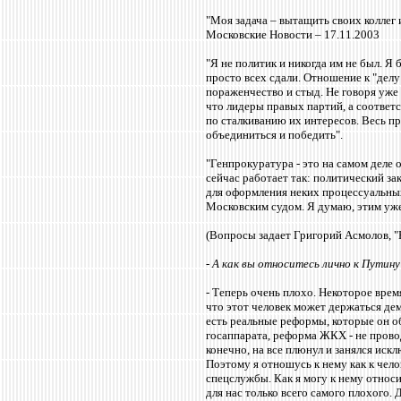
"Моя задача – вытащить своих коллег и
Московские Новости – 17.11.2003
"Я не политик и никогда им не был. Я 
просто всех сдали. Отношение к
"делу
пораженчество и стыд. Не говоря уже 
что лидеры правых партий, а соответ
по сталкиванию их интересов. Весь п
объединиться и победить".
"Генпрокуратура - это на самом деле
сейчас работает так: политический за
для оформления неких процессуальны
Московским судом. Я думаю, этим уже 
(Вопросы задает Григорий Асмолов, "Н
- А как вы относитесь лично к Путину
- Теперь очень плохо. Некоторое врем
что этот человек может держаться дем
есть реальные реформы, которые он о
госаппарата, реформа ЖКХ - не провод
конечно, на все плюнул и занялся ис
Поэтому я отношусь к нему как к чело
спецслужбы. Как я могу к нему относи
для нас только всего самого плохого.