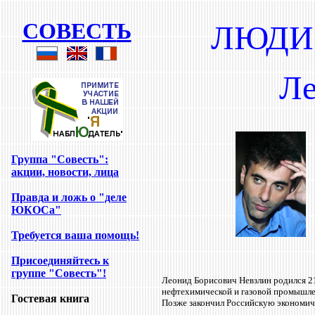
COBECT
Ь
ЛЮДИ
Ле
Группа "Совесть
":
акции, новости, лица
Правда и ложь о "деле
ЮКОСа"
Требуется ваша помощь
!
Присоединяйтесь к
группе "Совесть"!
Леонид Борисович Невзлин родился 21
нефтехимической и газовой промышлен
Гостевая книга
Позже закончил Российскую экономич