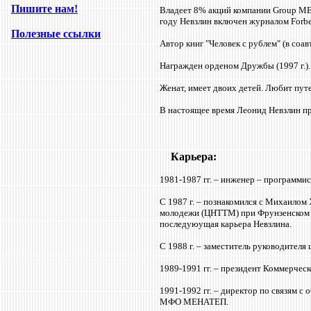
Пишите нам!
Владеет 8% акций компании Group M
году Невзлин включен журналом Forbes
Полезные ссылки
Автор книг "Человек с рублем" (в соав
Награжден орденом Дружбы (1997 г.).
Женат, имеет двоих детей. Любит пут
В настоящее время Леонид Невзлин пр
Карьера:
1981-1987 гг. – инженер – программи
С 1987 г. – познакомился с Михаилом
молодежи (ЦНТТМ) при Фрунзенском 
последуюущая карьера Невзлина.
С 1988 г. – заместитель руководител
1989-1991 гг. – президент Коммерче
1991-1992 гг. – директор по связям 
МФО МЕНАТЕП.