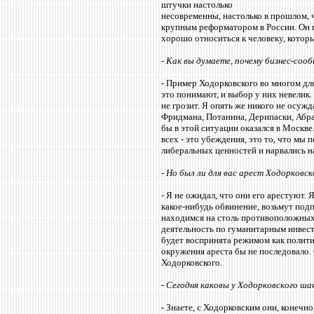
штучки настолько
несовременны, настолько в прошлом, 
крупным реформатором в России. Он п
хорошо относиться к человеку, которы
- Как вы думаете, почему бизнес-соо
- Пример Ходорковского во многом дл
это понимают, и выбор у них невелик. 
не грозит. Я опять же никого не осуж
Фридмана, Потанина, Дерипаски, Абрам
бы в этой ситуации оказался в Москве
всех - это убеждения, это то, что мы
либеральных ценностей и нарвались н
- Но был ли для вас арест Ходорков
- Я не ожидал, что они его арестуют.
какое-нибудь обвинение, возьмут подп
находимся на столь противоположных
деятельность по гуманитарным инвест
будет воспринята режимом как полити
окружения ареста бы не последовало. 
Ходорковского.
- Сегодня каковы у Ходорковского ша
- Знаете, с Ходорковским они, конечно,