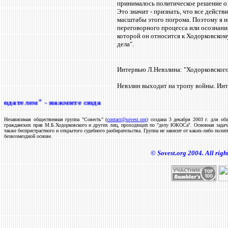
принималось политическое решение о е
Это значит - признать, что все дейст
масштабы этого погрома. Поэтому я н
переговорного процесса или осознания
которой он относится к Ходорковском
дела".
Интервью Л.Невзлина: "Ходорковского
Невзлин выходит на тропу войны. Инт
ателем" - нажмите сюда
Независимая общественная группа "Совесть" (
contact
@
sovest
.
org
) создана 3 декабря 2003 г. для 
гражданских прав М.Б.Ходорковского и других лиц, проходящих по "делу ЮКОСа".
Основная задач
также беспристрастного и открытого судебного разбирательства.
Группа не зависит от каких-либо поли
безвозмездной основе.
©
Sovest
.
org
2004.
All righ