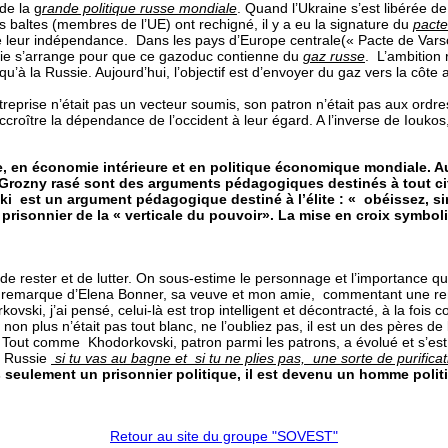
de la g
rande politique russe mondiale
. Quand l’Ukraine s’est libérée de
ats baltes (membres de l’UE) ont rechigné, il y a eu la signature du
pacte
r de leur indépendance. Dans les pays d’Europe centrale(« Pacte de Vars
ssie s’arrange pour que ce gazoduc contienne du
gaz russe
. L’ambition 
u’à la Russie. Aujourd’hui, l’objectif est d’envoyer du gaz vers la cô
treprise n’était pas un vecteur soumis, son patron n’était pas aux ordr
 accroître la dépendance de l’occident à leur égard. A l’inverse de Iouk
e, en économie intérieure et en politique économique mondiale. Au
Grozny rasé sont des arguments pédagogiques destinés à tout cito
ski est un argument pédagogique destiné à l’élite : « obéissez, s
 prisonnier de la « verticale du pouvoir». La mise en croix symb
i de rester et de lutter. On sous-estime le personnage et l’importance qu
e remarque d’Elena Bonner, sa veuve et mon amie, commentant une renc
vski, j’ai pensé, celui-là est trop intelligent et décontracté, à la fois 
on plus n’était pas tout blanc, ne l’oubliez pas, il est un des pères d
uge. Tout comme Khodorkovski, patron parmi les patrons, a évolué et s’e
en Russie
si tu vas au bagne et si tu ne plies pas, une sorte de purifica
as seulement un prisonnier politique, il est devenu un homme polit
Retour au site du groupe "SOVEST"