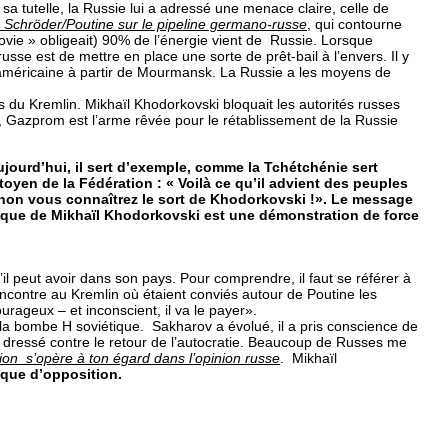
 sa tutelle, la Russie lui a adressé une menace claire, celle de
 Schröder/Poutine sur le pipeline germano-russe
, qui contourne
ovie » obligeait) 90% de l’énergie vient de Russie. Lorsque
russe est de mettre en place une sorte de prêt-bail à l’envers. Il y
te américaine à partir de Mourmansk. La Russie a les moyens de
es du Kremlin. Mikhaïl Khodorkovski bloquait les autorités russes
os, Gazprom est l’arme rêvée pour le rétablissement de la Russie
jourd’hui, il sert d’exemple, comme la Tchétchénie sert
yen de la Fédération : « Voilà ce qu’il advient des peuples
inon vous connaîtrez le sort de Khodorkovski !». Le message
olique de Mikhaïl Khodorkovski est une démonstration de force
’il peut avoir dans son pays. Pour comprendre, il faut se référer à
ontre au Kremlin où étaient conviés autour de Poutine les
courageux – et inconscient, il va le payer».
e la bombe H soviétique. Sakharov a évolué, il a pris conscience de
st dressé contre le retour de l’autocratie. Beaucoup de Russes me
tion s’opère à ton égard dans l’opinion russe
. Mikhaïl
ique d’opposition.