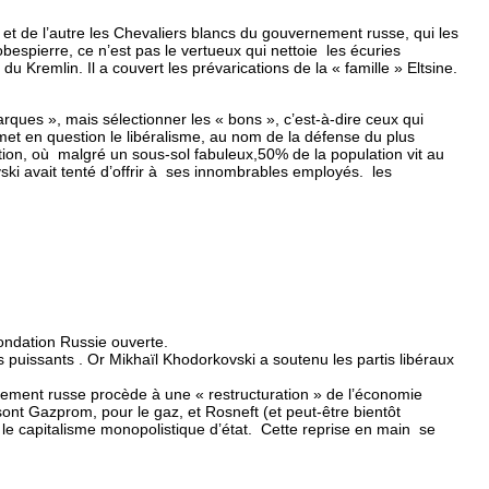
s, et de l’autre les Chevaliers blancs du gouvernement russe, qui les
obespierre, ce n’est pas le vertueux qui nettoie les écuries
du Kremlin. Il a couvert les prévarications de la « famille » Eltsine.
rques », mais sélectionner les « bons », c’est-à-dire ceux qui
emet en question le libéralisme, au nom de la défense du plus
uption, où malgré un sous-sol fabuleux,50% de la population vit au
ski avait tenté d’offrir à ses innombrables employés. les
 fondation Russie ouverte.
puissants . Or Mikhaïl Khodorkovski a soutenu les partis libéraux
ement russe procède à une « restructuration » de l’économie
ont Gazprom, pour le gaz, et Rosneft (et peut-être bientôt
 le capitalisme monopolistique d’état. Cette reprise en main se