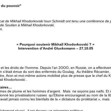
e du pouvoir"
cat de Mikhail Khodorkovski Iouri Schmidt ont tenu une conférence de
 de Soutien à Mikhail Khodorkovski.
n.
« Pourquoi soutenir Mikhaïl Khodorkovski ? »
Intervention d’André Glucksmann – 27.10.05
 et les droits de l’homme. Depuis l’an 2OOO, en Russie, on a effectivem
n s’était émue du sort des enfermés du Goulag. Au théâtre Récamier, la f
artre, Aron et moi-même avions mobilisé plus de presse que le chef du K
ail Khodorkovski .
faires…
hommes de plume et les hommes d’argent. Mais ne soyons pas naïfs. Et s
onné les privatisations russes qu’Eltsine encourageait au nom de la libe
n’avait jamais connu les bienfaits de la « dictature du prolétariat », m
itement réussi , il est devenu un prisonnier politique.