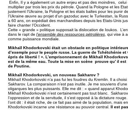
Enfin, Il y a également un autre enjeu et pas des moindres, celui 
multiplier par trois les prix du pétrole. Quand la Pologne et les Et
justement l’Ukraine, la Pologne et les états baltes pour les puni
l’Ukraine œuvre au projet d’un gazoduc avec le Turkestan, la Ru
a 60 ans, on expédiait des marchandises depuis les Etats-Unis jusq
faire chanter l’Occident.
Cette « grande » politique supposait la dislocation de Ioukos. L’en
dans le rapt de
l’ensemble des ressources pétrolières
, qui vise à
comme puissance mondiale.
Mikhaïl Khodorkovski était un obstacle en politique intérieur
d’exemple pour le peuple russe. La guerre de Tchétchénie et 
épris de liberté ! ». L’emprisonnement de Mikhaïl Khodorkov
est de la même eau. Toute la mise en scène prouve qu’ il est
de Poutine.
Mikhaïl Khodorkovski, un nouveau Sakharov ?
Mikhaïl Khodorkovski n’a pas fui les foudres du Kremlin. Il a chois
Sakharov. La comparaison n’est pas inutile. Je me souviens d’un
oligarques les plus puissants. Elle me dit : « quand apparut Khodorko
Mikhaïl Khodorkovski n’est certainement pas tout blanc. Sakharov n
l’oppression et de la servitude, il s’est opposé à la dictature ro
l’ont dit : il était riche, de ce fait pas aimé de la population, mais 
Khodorkovski incarne une résistance au pouvoir central.
Il est p