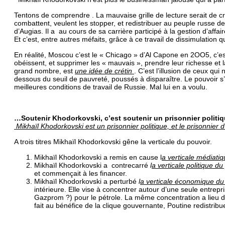
Tentons de comprendre . La mauvaise grille de lecture serait de croi
combattent, veulent les stopper, et redistribuer au peuple russe d
d’Augias. Il a au cours de sa carrière participé à la gestion d’affai
Et c’est, entre autres méfaits, grâce à ce travail de dissimulation qu
En réalité, Moscou c’est le « Chicago » d’Al Capone en 2OO5, c’est
obéissent, et supprimer les « mauvais », prendre leur richesse et 
grand nombre, est
une idée de crétin
. C’est l’illusion de ceux qu
dessous du seuil de pauvreté, poussés à disparaître. Le pouvoir s’
meilleures conditions de travail de Russie. Mal lui en a voulu.
…Soutenir Khodorkovski, c’est soutenir un prisonnier politi
Mikhaïl Khodorkovski est un prisonnier politique, et le prisonnier d’
A trois titres Mikhaïl Khodorkovski gêne la verticale du pouvoir.
Mikhaïl Khodorkovski a remis en cause l
a verticale médiati
Mikhaïl Khodorkovski a contrecarré
l
a verticale politique du
et commençait à les financer.
Mikhaïl Khodorkovski a perturbé
l
a verticale économique du p
intérieure. Elle vise à concentrer autour d’une seule entre
Gazprom ?) pour le pétrole. La même concentration a lieu da
fait au bénéfice de la clique gouvernante, Poutine redistri