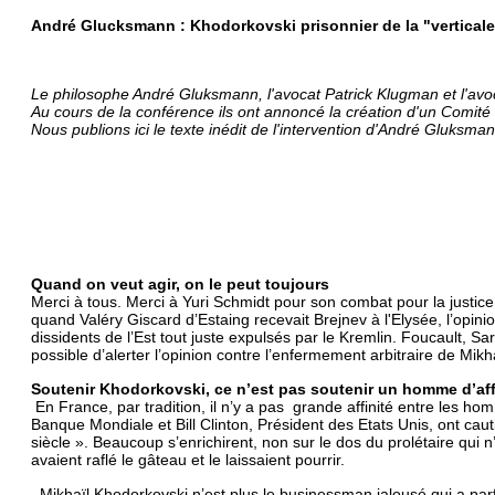
André Glucksmann : Khodorkovski prisonnier de la "vertical
Le philosophe André Gluksmann, l'avocat Patrick Klugman et l'avo
Au cours de la conférence ils ont annoncé la création d'un Comité
Nous publions ici le texte inédit de l'intervention d'André Gluksman
Quand on veut agir, on le peut toujours
Merci à tous. Merci à Yuri Schmidt pour son combat pour la justice
quand Valéry Giscard d’Estaing recevait Brejnev à l'Elysée, l’opinio
dissidents de l’Est tout juste expulsés par le Kremlin. Foucault, S
possible d’alerter l’opinion contre l’enfermement arbitraire de Mikh
Soutenir Khodorkovski, ce n’est pas soutenir un homme d’af
En France, par tradition, il n’y a pas grande affinité entre les 
Banque Mondiale et Bill Clinton, Président des Etats Unis, ont cauti
siècle ». Beaucoup s’enrichirent, non sur le dos du prolétaire qui 
avaient raflé le gâteau et le laissaient pourrir.
Mikhaïl Khodorkovski n’est plus le businessman jalousé qui a parfa