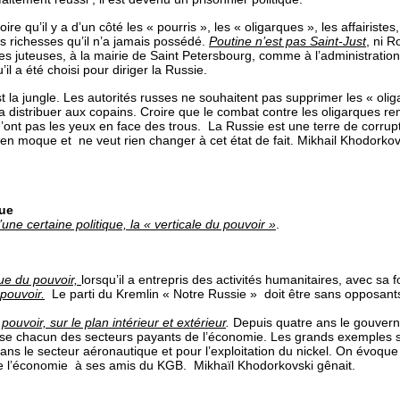
re qu’il y a d’un côté les « pourris », les « oligarques », les affairiste
es richesses qu’il n’a jamais possédé.
Poutine n’est pas Saint-Just
, ni R
res juteuses, à la mairie de Saint Petersbourg, comme à l’administration 
’il a été choisi pour diriger la Russie.
 la jungle. Les autorités russes ne souhaitent pas supprimer les « oliga
la distribuer aux copains. Croire que le combat contre les oligarques r
i n’ont pas les yeux en face des trous. La Russie est une terre de corr
en moque et ne veut rien changer à cet état de fait. Mikhail Khodorkov
que
une certaine politique, la « verticale du pouvoir »
.
que du pouvoir,
lorsqu’il a entrepris des activités humanitaires, avec sa
 pouvoir.
Le parti du Kremlin « Notre Russie » doit être sans opposants 
ouvoir, sur le plan intérieur et extérieur
.
Depuis quatre ans le gouvern
prise chacun des secteurs payants de l’économie. Les grands exemples s
ns le secteur aéronautique et pour l’exploitation du nickel. On évoque
bue l’économie à ses amis du KGB. Mikhaïl Khodorkovski gênait.