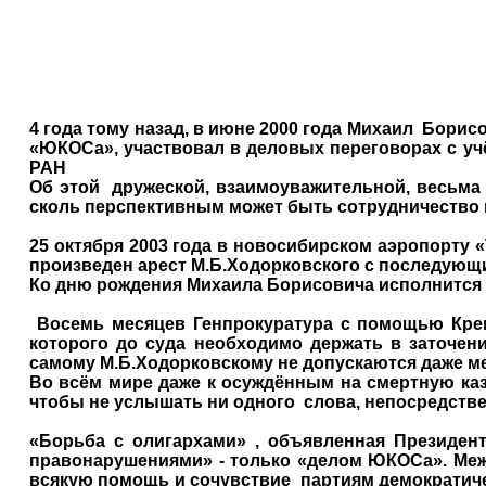
4 года тому назад, в июне 2000 года Михаил
Борисо
«ЮКОСа», участвовал в деловых переговорах с уч
РАН
Об этой
дружеской, взаимоуважительной, весьма
сколь перспективным может быть сотрудничество 
25 октября 2003 года в новосибирском аэропорту
произведен арест М.Б.Ходорковского с последующи
Ко дню рождения Михаила Борисовича исполнится р
Восемь месяцев Генпрокуратура с помощью Кре
которого до суда необходимо держать в заточен
самому М.Б.Ходорковскому не допускаются даже м
Во всём мире даже к осуждённым на смертную ка
чтобы не услышать ни одного
слова, непосредств
«Борьба с олигархами» , объявленная Президен
правонарушениями» - только «делом ЮКОСа». Межд
всякую помощь и сочувствие
партиям демократич