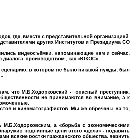
ок, где, вместе с представительной организацией
едставителями других Институтов и Президиума СО
анились видеосъёмки, напоминающие нам и сейчас,
о диалога
производством , как «ЮКОС».
 сценарию, в котором не было никакой нужды, был
..
ам, что М.Б.Ходорковский -
опасный преступник,
общественности не принимаются во внимание, а к
номоченные.
стов и кинематографистов. Мы же обречены на то,
 М.Б.Ходорковским, а «борьба с экономическими
бнаружив подлинные цели этого «дела» - подавить
ами всякие ростки гражданского общества, вернуть