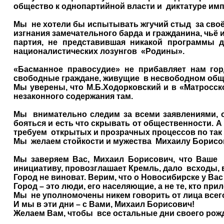
общество к однопартийной власти и
диктатуре им
Мы
не хотели бы испытывать жгучий стыд
за сво
изгнания замечательного барда и гражданина, чьё 
партия, не представившая никакой программы 
националистических лозунгов
«Родины».
«Басманное правосудие» не прибавляет нам горд
свободные граждане, живущие
в несвободном общ
Мы уверены, что М.Б.Ходорковский и в «Матросск
незаконного содержания там.
Мы
внимательно следим за всеми заявлениями, 
бояться и есть что скрывать от общественности. 
требуем
открытых и прозрачных процессов по та
Мы
желаем стойкости и мужества
Михаилу Борисов
Мы заверяем Вас, Михаил Борисович, что Ваше
инициативу, провозглашает Кремль, дало
всходы, 
Город не виноват. Верим, что о Новосибирске у Вас
Город – это люди, его населяющие, а не те, кто при
Мы
не уполномочены никем говорить от лица всего
И мы в эти дни – с Вами, Михаил Борисович!
Желаем Вам, чтобы
все остальные дни своего рож