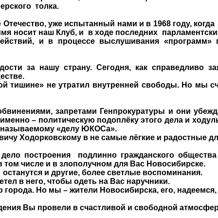
перского
толка.
ё Отечество, уже испытанный нами и в 1968 году, когда
имя носит наш Клуб, и
в ходе последних
парламентски
действий, и в процессе выслушивания «программ»
ости за нашу страну. Сегодня, как справедливо за
естве.
ой тишине» не утратил внутренней свободы. Но мы с
обвинениями, запретами Генпрокуратуры и они убежд
А именно – политическую подоплёку этого дела и ходу
к называемому «делу ЮКОСа».
ичу Ходорковскому в не самые лёгкие и радостные дл
дело построения
подлинно гражданского общества 
в том числе и в злополучном для Вас Новосибирске.
останутся и другие, более светлые воспоминания.
летел в него, чтобы одеть на Вас наручники.
 города. Но мы – жители Новосибирска, его, надеемся,
дения Вы провели в счастливой и свободной атмосфер