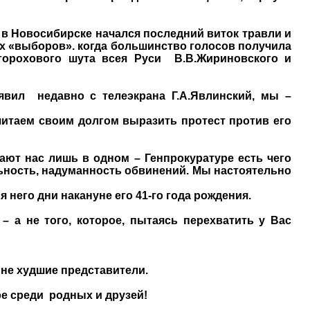
в Новосибирске начался последний виток травли и
х «выборов». когда большинство голосов получила
 горохового шута всея Руси
В.В.Жириновского и
явил
недавно с телеэкрана Г.А.Явлинский, мы –
читаем своим долгом выразить протест против его
ают нас лишь в одном – Генпрокуратуре есть чего
льность, надуманность обвинений. Мы настоятельно
я него дни накануне его
4
1-го года рождения.
– а не того, которое,
пытаясь перехватить у Вас
 не худшие представители.
е среди
родных и друзей!