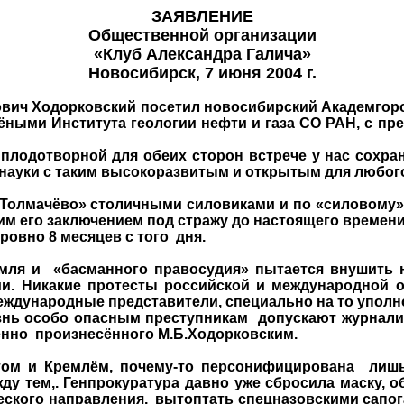
ЗАЯВЛЕНИЕ
Общественной организации
«Клуб Александра Галича»
Новосибирск, 7 июня 2004 г.
вич Ходорковский посетил новосибирский Академгород
ёными Института геологии нефти и газа СО РАН, с пр
 плодотворной для обеих сторон встрече у нас сохр
науки с таким высокоразвитым и открытым для любог
 «Толмачёво» столичными силовиками и по «силовому»
м его заключением под стражу до настоящего времени
овно 8 месяцев с того
дня.
мля и
«басманного правосудия» пытается внушить н
ии. Никакие протесты российской и международной 
еждународные представители, специально на то упол
знь особо опасным преступникам
допускают журнали
енно
произнесённого М.Б.Ходорковским.
том и Кремлём, почему-то персонифицирована
лишь
у тем,. Генпрокуратура давно уже сбросила маску, о
еского направления,
вытоптать спецназовскими сапог