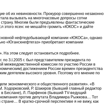
ящие об их невиновности. Прокурор совершенно незаконно
 стала вызывать на многочасовые допросы сотни
и страну. Многим были предъявлены фантастические
сл этого ясен: не мешайте громить «ЮКОС» и дайте
, основной нефтедобывающей компании «ЮКОСа», однако
еально «Юганскнефтегаз» приобретают компании
». На этом следует остановиться подробнее.
. по 3.I.2005 г. был представителем президента по
ой межведомственной комиссии по участию России в
ономическим) достижением России времен президентства
ским деятелем высокого уровня. Поэтому его мнение по
одели экономического и общественного развития». «В
М. Ходорковский, Р.
Шакиров
(бывший главный редактор
й в Беслане), Л. Парфенов (бывший TV-ведущий
я компания против депутата Владимира Рыжкова… Тот
 стране… В кратко-срочной перспективе я не вижу, как