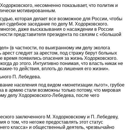
одорковского, несомненно показывает, что политик и
итически мотивированным.
удью, которая делает все возможное для России, чтобы
етил судебное заседание по делу М. Ходорковского.
 многое, даже высказывания о насаждении в России
лжности представителя президента по связям с «большой
ел» (в частности, по выигранному им делу эколога
 арест следует за арестом, под стражу берут больных
е время появились опасения за жизнь Ходорковского.
когда до этого. Интуитивно понимая, что власть никак не
 какие-то действия, вплоть до лишения его жизни».
ьного П. Лебедева.
вание населения под видом «монетизации льгот», грубое
ва в армию стали возможны только потому, что мировая
ому делу Ходорковского-Лебедева, после чего
ческого заключенного М. Ходорковскому и П. Лебедеву,
ия о том, что негоже предоставлять этот статус
еднего класса» и общественный деятель, чрезвычайно