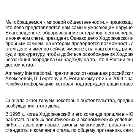
Мы обращаемся к мировой общественности, к правозащит
это дело представляется нам самым ужасающим нарушен
Благовещенске, обворовывание ветеранов, пенсионеров,
в конечном счете, президент. Однако дело Ходорковско
пробным камнем, на котором проверяется возможность д
этом деле и именно сейчас имеются, на наш взгляд, ра
суд и прокуратуру, чтобы добиться освобождения Ходорк
беззакония возродила бы надежду на то, что в России 
достоинство.
Amnesty International, практически отказавшая российск
Алексеевой, В. Гефтеру и А. Рогинскому от 25.V.2004 г. з
«любую информацию, которая подтверждает ваши опасени
Сначала акцентируем некоторые обстоятельства, пред
возбуждения этого дела.
В 1995 г.
,
когда Ходорковский и его команда пришли в «ЮК
работать в новых политических и экономических услови
либо, старые или новые, законы, многие действовали «п
стандарты и компания стала, по общему признанию, само