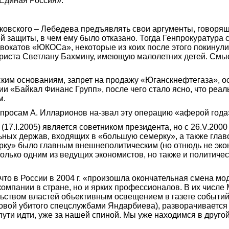
«Единая Россия».
орковского – Лебедева предъявлять свои аргументы, говор
й защиты, в чем ему было отказано. Тогда Генпрокуратура
двокатов «ЮКОСа», некоторые из коих после этого покинул
 юриста Светлану Бахмину, имеющую малолетних детей. Смы
ческим основаниям, запрет на продажу «Юганскнефтегаза»
ании «Байкал Финанс Групп», после чего стало ясно, что р
м.
вопросам А. Илларионов на-звал эту операцию «аферой года
7.I.2005) является советником президента, но с 26.V.2000 г
ьных держав, входящих в «большую семерку», а также глав
ерку» было главным внешнеполитическим (но отнюдь не эк
только одним из ведущих экономистов, но также и политиче
 что в России в 2004 г. «произошла окончательная смена м
компании в стране, но и ярких профессионалов. В их числе 
льством властей объективным освещением в газете событи
довой убитого спецслужбами Янд
а
рбиева), разворачиваетс
пути идти, уже за нашей спиной. Мы уже находимся в другой