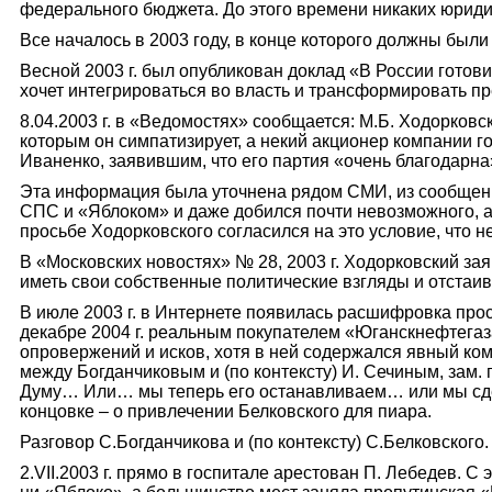
федерального бюджета. До этого времени никаких юриди
Все началось в 2003 году, в конце которого должны были
Весной 2003 г. был опубликован доклад «В России готови
хочет интегрироваться во власть и трансформировать п
8.04.2003 г. в «Ведомостях» сообщается: М.Б. Ходорков
которым он симпатизирует, а некий акционер компании 
Иваненко, заявивш
им
, что его партия «очень благодарн
Эта информация была уточнена рядом СМИ, из сообщений
СПС и «Яблоком» и даже добился почти невозможного, а
просьбе Ходорковского согласился на это условие, что н
В «Московских новостях» № 28, 2003 г. Ходорковский за
иметь свои собственные политические взгляды и отстаив
В июле 2003 г. в Интернете появилась расшифровка просл
декабре 2004 г. реальным покупателем «Юганскнефтегаз
опровержений и исков, хотя в ней содержался явный ко
между Богданчиковым и (по контексту) И. Сечиным, зам.
Думу… Или… мы теперь его останавливаем… или мы сдела
концовке – о привлечении Белковского для пиара.
Разговор С.Богданчикова и (по контексту) С.Белковского.
2.VII.2003 г. прямо в госпитале арестован П. Лебедев. С