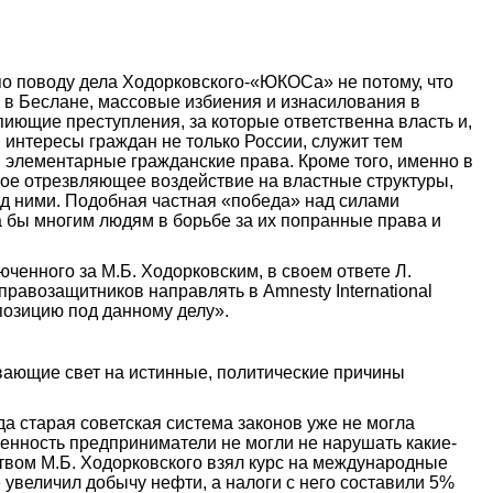
 по поводу дела Ходорковского-«ЮКОСа» не потому, что
 в Беслане, массовые избиения и изнасилования в
иющие преступления, за которые ответственна власть и,
интересы граждан не только России, служит тем
 элементарные гражданские права. Кроме того, именно в
ное отрезвляющее воздействие на властные структуры,
над ними. Подобная частная «победа» над силами
а бы многим людям в борьбе за их попранные права и
юченного за М.Б. Ходорковским, в своем ответе Л.
т правозащитников направлять в Amnesty International
позицию под данному делу».
вающие свет на
истинные, политические причины
да старая советская система законов уже не могла
венность предприниматели не могли не нарушать какие-
ством М.Б. Ходорковского взял курс на международные
 увеличил добычу нефти, а налоги с него составили 5%