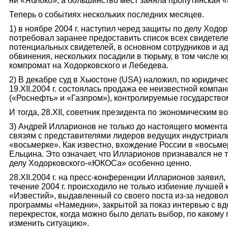
ни «Яблоко», а большинство мест заняла пропутинская 
Теперь о событиях нескольких последних месяцев.
1) в ноябре 2004 г. наступил черед защиты по делу Ход
потребовал заранее предоставить список всех свидетеле
потенциальных свидетелей, в основном сотрудников и а
обвинения, нескольких посадили в тюрьму, в том числе
компромат на Ходорковского и Лебедева.
2) В декабре суд в Хьюстоне (USA) наложил, по юриди
19.XII.2004 г. состоялась продажа ее неизвестной комп
(«Роснефть» и «Газпром»), контролируемые государство
И тогда, 28.XII, советник президента по экономическим 
3) Андрей Илларионов не только до настоящего момента (1
связям с представителями лидеров ведущих индустриал
«восьмерке». Как известно, вхождение России в «восьм
Ельцина. Это означает, что Илларионов признавался не 
делу Ходорковского-«ЮКОСа» особенно ценно.
28.XII.2004 г. на пресс-конференции Илларионов заявил,
течение 2004 г. происходило не только избиение лучшей 
«Известий», выдавленный со своего поста из-за недово
программы «Намедни», закрытой за показ интервью с в
перекресток, когда можно было делать выбор, по какому 
изменить ситуацию».