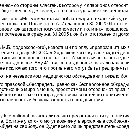
нию» со стороны властей, к которому Илларионов относит Х
общественных деятелей, а его преследование считает пол
ьюстоне «Мы можем только поблагодарить техасский суд и с
ее толкают». После этого А. Илларионов 30.XII.2004 г. пос
ову, как авторитетному экономисту и политику прощалось
 последовала сразу же. 3.I.2005 г. он был отстранен от до
 М.Б. Ходорковского), известный по ряду «правозащитных д
вление по делу «ЮКОСа»-Ходорковского: «у нас каждый день
тигших пенсионного возраста». «У меня лично за последне
я на здоровье. Ему 41 год, он на здоровье не жаловался ни
я не исключаю того, что против него могут быть предприняты
ают на независимом медицинском обследовании тяжело бол
о правовой «беспредел», равно как беспардонное обкрады
остижению мира в Чечне, проект отмены отсрочек от призы
йного и жесткого отпора действиям властей по политическ
зволенность и безнаказанность своих действий.
 International незамедлительно предоставит статус полити
а. Если же у кого-то могут возникнуть архаичные соображен
выйдет на свободу, он будет всего лишь представитель «ср