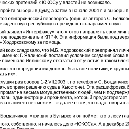
ческих претензий к ЮКОСу у властей не возникало.
 пройти выборы в Думу, а затем в начале 2004 г. и выборы 
тся олигархический переворот» (один из авторов С. Белков
резидентскую республику в президенстко-парламентскую.
ский заявил «Интерфаксу», что «готов направлять свои ли
готов поддерживать и КПРФ. Эта информация была подтвер
а» Ходорковскому за помощь.
 коих следовало, что М.Б. Ходорковский предпринял личны
 именно: Г. Явлинский поставил условием создания блока в
е помешало Явлинскому отказаться от участия в таком блок
явил, что «предприятия должны быть вне политики, и круп
ать их».
ушки разговоров 1-2.VII.2003 г. по телефону С. Богданчико
а», вопреки решению суда в Хьюстоне). Эта расшифровка б
мпромат на весьма могущественных людей, чем и подтвержд
 главы администрации президента, который предостерегает,
ть ничего не сможем…» далее о том, что надо говорить с 
 Богданчиков: «три дня в Бутырке и он поймет, кто в лесу гл
 этого, собственно, и началось дело «ЮКОСа». А в декабре 