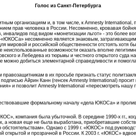
Голос из Санкт-Петербурга
ным организациям и, в том числе, к
Amnesty International
,
ием прав человека в России. Несомненно, кровавая бойня
 инвалидов под видом «монетизации льгот» - это более воп
го-«ЮКОСа» несомненно является знаковым, затрагивающим 
ля мировой и российской общественности отстоять хотя бы
нее неиспользованные возможности оказать вполне легитим
овского и Лебедева из тюрьмы и честного открытого суда 
еще можно добиться элементарной справедливости и помогл
им правозащитникам в их просьбе признать статус политзакл
а подписью Айрин Канн (генсек Amnesty International) проси
я» и позволит Amnesty International «пересмотреть нашу 
шествовавшие формальному началу «дела ЮКОСа» и проли
ОС», компания была убыточной. В середине 1990-х гг., ког
ях, а новая еще не была выработана, приобретавшие собст
о обстоятельствам». Однако с 1999 г. «ЮКОС» под руковод
й открытой и прозрачной в России. К 2003 г. «ЮКОС» вдвое