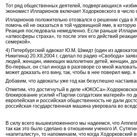
Тот ряд общественных деятелей, подвергающихся «избие
экономист Илларионов включает Ходорковского в число 
Илларионов положительно отозвался о решении суда в Х
помочь ей не оказаться в той чудовищной яме, в которую 
Реакция последовала немедленно. Если раньше Илларион
«атмосферы страха», то после этих его действий реакция
семеркой».
4) Петербургский адвокат Ю.М. Шмидт (один из адвокатов
Никитина) 20.XII.2004 г. сделал по радио «Свобода» зая
людей, женщин, имеющих малолетних детей, женщин, дос
Во-первых, он стал иногда в разговоре со мной жаловатьс
может доказать его вину, так, чтобы в нее поверил мир, 
Добавим, что адвокаты уже год как безуспешно настаив
Отметим, что достигнутый в деле «ЮКОСа»-Ходорковског
блокирование усилий «Партии солдатских матерей» по д
европейская и российская общественность не дали досто
российская государственная машина уверовала во вседо
В силу всего вышеизложенного мы надеемся, что Amnesty
так как это было сделано в отношении ученого И. Сутягин
«капиталисту», то напоминаем, что когда Ходорковский 