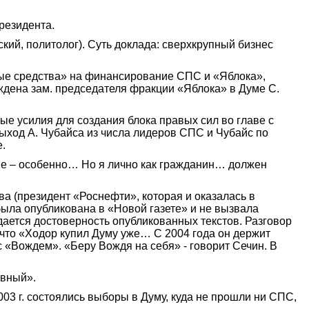
президента.
ский, политолог). Суть доклада: сверхкрупный бизнес
чные средства» на финансирование СПС и «Яблока»,
ждена зам. председателя фракции «Яблока» в Думе С.
е усилия для создания блока правых сил во главе с
ыход А. Чубайса из числа лидеров СПС и Чубайс по
е.
ные – особенно… Но я лично как гражданин… должен
ва (президент «Роснефти», которая и оказалась в
ыла опубликована в «Новой газете» и не вызвала
ается достоверность опубликованных текстов. Разговор
 что «Ходор купил Думу уже… С 2004 года он держит
«Вождем». «Беру Вождя на себя» - говорит Сечин. В
авный».
2003 г. состоялись выборы в Думу, куда не прошли ни СПС,