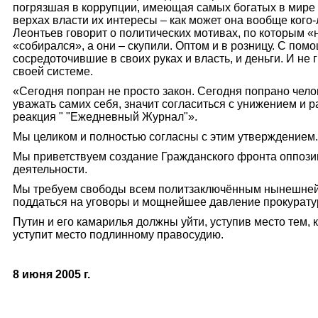
погрязшая в коррупции, имеющая самых богатых в мире 
верхах власти их интересы – как может она вообще кого
Леонтьев говорит о политических мотивах, по которым «
«собирался»,
а они – скупили. Оптом и в розницу. С по
сосредоточившие в своих руках и власть, и деньги. И н
своей системе.
«Сегодня попран не просто закон. Сегодня попрано челов
уважать самих себя, значит согласиться с унижением и 
реакция " "Ежедневный Журнал"».
Мы целиком и полностью согласны с этим утверждением.
Мы приветствуем создание Гражданского фронта оппозиц
деятельности.
Мы требуем свободы всем политзаключённым нынешней Ро
поддаться на уговоры и мощнейшее давление прокуратур
Путин и его камарилья должны уйти, уступив место тем, 
уступит место подлинному правосудию.
8 июня 2005 г.