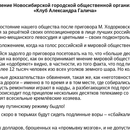
ление Новосибирской городской общественной органи
«Клуб Александра Галича»
состояние нашего общества после приговора М. Ходорковско
 за решёткой своих оппозиционеров в лице лучших россий
о-мещанского левосудия и цветными – своих подконтрольн
положением, когда на голос российской и мировой обществе
ся задолго до приговора посетовать на то, что «больше деся
ая на вопрос, как он воспринимает мнение мировой обществ
ак «одобряют» видно, в частности, из того факта, что под п
ее 12 тысяч человек изо всех уголков земного шара. Но ко
ные доказательства» обвинения, такая же, как «неготовнос
та дороги
–
именно в то время и в том месте, где собиралис
пусть ремонтники играют в нарды, а разбегающихся под п
роисходит под прицелом нескольких десятков телекамер со
елят всесильные кремлёвские хозяева.
му путинскому режиму быдло!
ь скоро в тюрьмах будут сидеть подлинные воры – «сбайкал
х долларов, брошенных на «промывку мозгов», и не допус