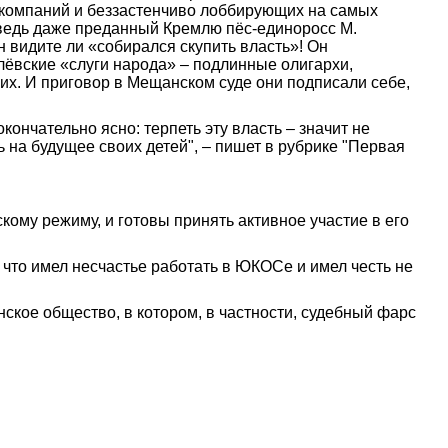
 компаний и беззастенчиво лоббирующих на самых
– ведь даже преданный Кремлю пёс-единоросс М.
н видите ли «собирался скупить власть»! Он
лёвские «слуги народа» – подлинные олигархи,
их. И приговор в Мещанском суде они подписали себе,
ончательно ясно: терпеть эту власть – значит не
ь на будущее своих детей"
,
– пишет в рубрике "Первая
му режиму, и готовы принять активное участие в его
что имел несчастье работать в ЮКОСе и имел честь не
нское общество, в котором, в частности, судебный фарс