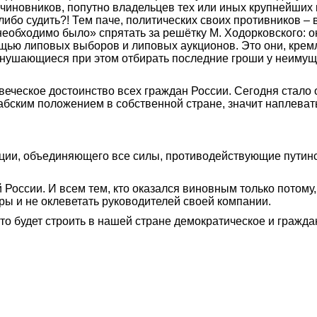
чиновников, попутно владельцев тех или иных крупнейших
-либо судить?! Тем паче, политических своих противников 
необходимо было» спрятать за решётку М.
Ходорковского: о
мощью липовых выборов и липовых аукционов. Это они, крем
е гнушающиеся при этом отбирать последние гроши у неимущ
еческое достоинство всех граждан России. Сегодня стало ок
рабским положением в собственной стране, значит наплеват
ии, объединяющего все силы, противодействующие путинско
ссии. И всем тем, кто оказался виновным только потому, 
ы и не оклеветать руководителей своей компании.
кто будет строить в нашей стране демократическое и гражда