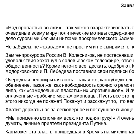
Заяв
«Над пропастью во лжи» – так можно охарактеризовать 
очевидные всему миру политические мотивы содержания
дело суровыми белыми нитками прокремлёвского басманн
Не забудем, не «схаваем», не простим и не смиримся с 
Зам
г
енпрокурора России В.
Колесников, не постеснявший
удовольствия хохотнул в соловьёвском телеэфире, отвеч
общественность? Кроме него-то все, дескать, одобряют. К
Ходорковского и П.
Лебедева поставили свои подписи бол
Очередная неприкрытая ложь
–
такая же, как «убедитель
обвинение, такая же, как необходимость срочного ремон
липа, как «самодельные плакаты» их «противников». И 
оплаченные «рабочие места» омоновцы. Пусть всё это п
этого никогда не покажет! Покажут и расскажут то, что в
Хватит держать нас за легковерное и послушное гниюще
«Мы поимённо вспомним всех, кто поднял руку!» И очен
думать, личные приятели президента Путина.
Как может эта власть, пришедшая в Кремль на миллиона