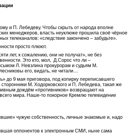
зации
му и П. Лебедеву. Чтобы скрыть от народа вполне
ских менеджеров, власть неуклюже прошила своё чёрное
ых телеканалов: «следствие закончено – забудьте».
нности просто плюют.
ти лет, к сожалению, они не получат», не без
енности. Это кто, мол,
Д.Сорос что ли –
исьмом Л.
Невзлина прокурорам и судьям М.
лесниковы его, видать, не читали…
ть» до 9 мая приговора, под копирку переписавшего
ь сторонники М.
Ходорковского и П.
Лебедева, такая же
роливным дождём «противников» возвращают на
 всего мира.
Н
аше-то покорное Кремлю телевидение
ившие» чужую собственность, личные знакомые и, надо
тившая оппонентов к электронным СМИ, ныне сама