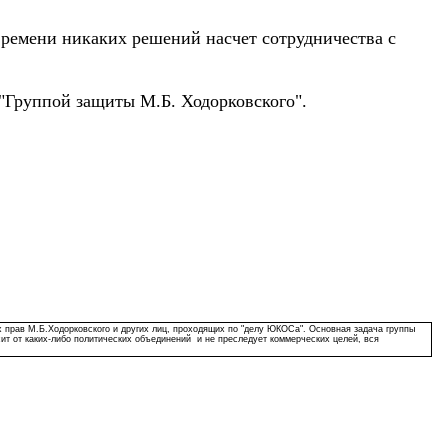
времени никаких решений насчет сотрудничества с
 "Группой защиты М.Б. Ходорковского".
 прав М.Б.Ходорковского и других лиц, проходящих по "делу ЮКОСа". Основная задача группы
сит от каких-либо политических объединений и не преследует коммерческих целей, вся