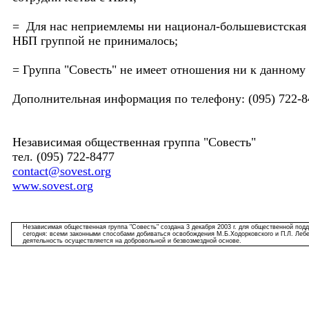
= Для нас неприемлемы ни национал-большевистская и
НБП группой не принималось;
= Группа "Совесть" не имеет отношения ни к данному
Дополнительная информация по телефону: (095) 722-84
Независимая общественная группа "Совесть"
тел. (095) 722-8477
contact@sovest.org
www.sovest.org
Независимая общественная группа "Совесть"
создана 3 декабря 2003 г. для общественной под
сегодня: всеми законными способами добиваться освобождения М.Б.Ходорковского и П.Л. Лебед
деятельность осуществляется на добровольной и безвозмездной основе.