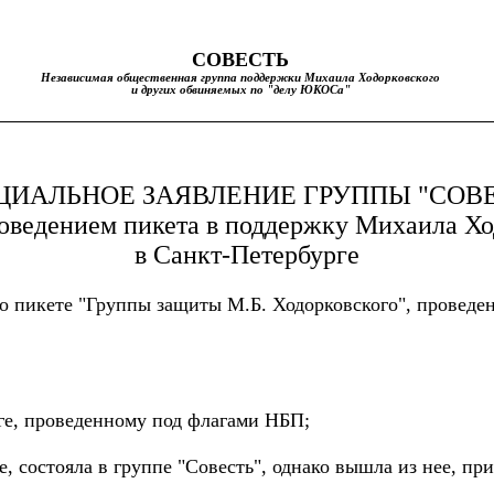
С
О
ВЕСТЬ
Независимая общественная г
руппа поддержки Михаила Ходорковского
и других обвиняемых по "делу ЮКОСа"
ИАЛЬНОЕ ЗАЯВЛЕНИЕ ГРУППЫ "СОВ
роведением пикета в поддержку Михаила Х
в Санкт-Петербурге
 о пикете "Группы защиты М.Б. Ходорковского", проведе
ге, проведенному под флагами НБП;
, состояла в группе "Совесть", однако вышла из нее, при