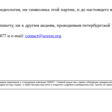
деология, ни символика этой партии, и до настоящего 
 пикету, ни к другим акциям, проводимым петербургской
77 и e-mail:
contact@sovest.org
.
держки акционеров и сотрудников компании "ЮКОС". Главной целью мы ставим соблюдение гражданских
ева из-под стражи, а также беспристрастного и открытого судебного разбирательства. Группа не зави