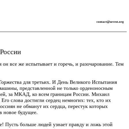
contact@sovest.org
 России
 он все же испытывает и горечь, и разочарование. Тем
 Торжества для третьих. И День Великого Испытания
 машины, представленной не только орденоносным
чей, за МКАД, ко всем границам России. Михаил
Его слова достигли сердец немногих: тех, кто их
россиян не обманут их сердца, перестук которых
в новое будущее.
! Пусть больше людей узнает правду и ложь этой