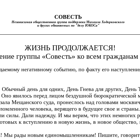
С
О
ВЕСТЬ
Независимая общественная г
руппа поддержки Михаила Ходорковского
и других обвиняемых по "делу ЮКОСа"
ЖИЗНЬ ПРОДОЛЖАЕТСЯ!
ние группы «Совесть» ко всем гражданам
даемому негативному событию, по факту его наступления
. Обычный день для одних, День Гнева для других, День
е. Оно явилось перед лицом бездушной бюрократической
зала Мещанского суда, пронеслось над головами москви
омленного человека, верящего в будущее свое и страны. 
ули силы. Дали надежду. И мы верим, что этих немногих 
готовых к вступлению в новую жизнь, в новое общество, 
ть! Мы рады новым единомышленникам! Пишите, говорите