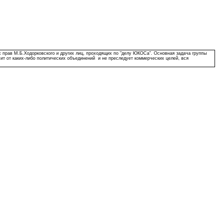
 прав М.Б.Ходорковского и других лиц, проходящих по "делу ЮКОСа". Основная задача группы
сит от каких-либо политических объединений и не преследует коммерческих целей, вся