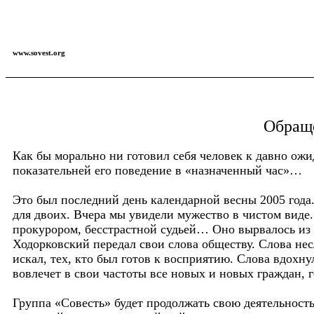
www.sovest.org
Обраще
Как бы морально ни готовил себя человек к давно ожи
показательней его поведение в «назначенный час»…
Это был последний день календарной весны 2005 года
для двоих. Вчера мы увидели мужество в чистом вид
прокурором, бесстрастной судьей… Оно вырвалось из 
Ходорковский передал свои слова обществу. Слова несл
искал, тех, кто был готов к восприятию. Слова вдохн
вовлечет в свои частоты все новых и новых граждан, 
Группа «Совесть» будет продолжать свою деятельнос