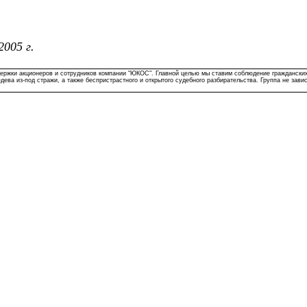
005 г.
держки акционеров и сотрудников компании "ЮКОС". Главной целью мы ставим соблюдение гражданских
ева из-под стражи, а также беспристрастного и открытого судебного разбирательства. Группа не зави