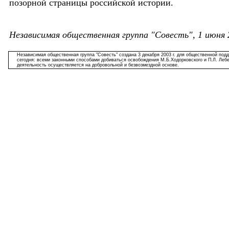
позорной страницы российской истории.
Независимая общественная группа "Совесть", 1 июня 2
Независимая общественная группа "Совесть"
создана 3 декабря 2003 г. для общественной под
сегодня: всеми законными способами добиваться освобождения М.Б.Ходорковского и П.Л. Лебед
деятельность осуществляется на добровольной и безвозмездной основе.