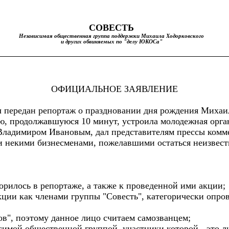
С
О
ВЕСТЬ
Независимая общественная г
руппа поддержки Михаила Ходорковского
и других обвиняемых по "делу ЮКОСа"
ОФИЦИАЛЬНОЕ ЗАЯВЛЕНИЕ
был передан репортаж о праздновании дня рождения Миха
ию, продолжавшуюся 10 минут, устроила молодежная орга
 Владимиром Ивановым, дал представителям прессы комм
и некими бизнесменами, пожелавшими остаться неизвес
орилось в репортаже, а также к проведенной ими акции;
ции как членами группы "Совесть", категорически опров
в", поэтому данное лицо считаем самозванцем;
имой общественной группой, участники которой - это люд