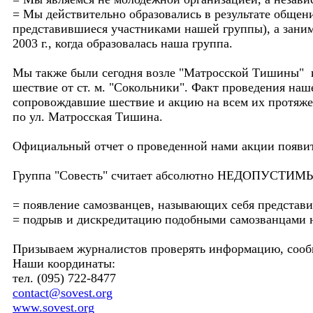
= Мы действительно образовались в результате общен
представившиеся участниками нашей группы), а зани
2003 г., когда образовалась наша группа.
Мы также были сегодня возле "Матросской Тишины" и 
шествие от ст. м. "Сокольники". Факт проведения на
сопровождавшие шествие и акцию на всем их протяжен
по ул. Матросская Тишина.
Официальный отчет о проведенной нами акции появит
Группа "Совесть" считает абсолютно НЕДОПУСТИ
= появление самозванцев, называющих себя представи
= подрыв и дискредитацию подобными самозванцами 
Призываем журналистов проверять информацию, сооб
Наши координаты:
тел. (095) 722-8477
contact@sovest.org
www.sovest.org