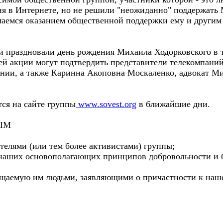
ия в Интернете, но не решили "неожиданно" поддержать
маемся оказанием общественной поддержки ему и другим
праздновали день рождения Михаила Ходорковского в теч
шей акции могут подтвердить представители телекомпани
ии, а также Каринна Акоповна Москаленко, адвокат Миха
ся на сайте группы
www.sovest.org
в ближайшие дни.
МЫМ
телями (или тем более активистами) группы;
наших основополагающих принципов добровольности и 
щаемую им людьми, заявляющими о причастности к наше