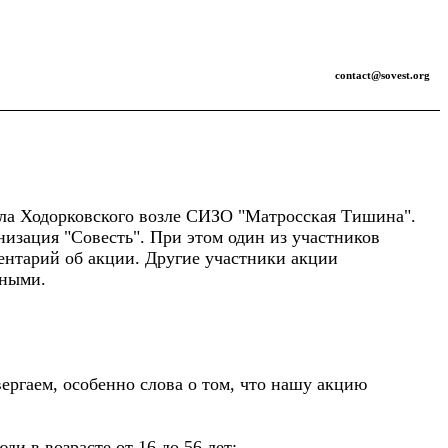
contact@sovest.org
ила Ходорковского возле СИЗО "Матросская Тишина".
низация "Совесть". При этом один из участников
ентарий об акции. Другие участники акции
тными.
ергаем, особенно слова о том, что нашу акцию
и в возрасте от 16 до 56 лет;