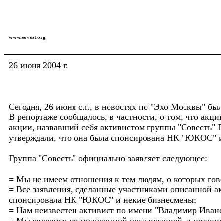
www.sovest.org
26 июня 2004 г.
Сегодня, 26 июня с.г., в новостях по "Эхо Москвы" 
В репортаже сообщалось, в частности, о том, что акц
акции, назвавший себя активистом группы "Совесть"
утверждали, что она была спонсирована НК "ЮКОС" 
Группа "Совесть" официально заявляет следующее:
= Мы не имеем отношения к тем людям, о которых гов
= Все заявления, сделанные участниками описанной ак
спонсировала НК "ЮКОС" и некие бизнесмены;
= Нам неизвестен активист по имени "Владимир Ивано
= Мы являемся не молодежной организацией, а независ