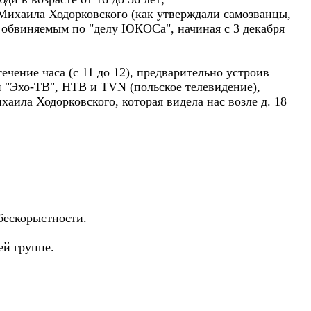
 Михаила Ходорковского (как утверждали самозванцы,
 обвиняемым по "делу ЮКОСа", начиная с 3 декабря
ение часа (с 11 до 12), предварительно устроив
й "Эхо-ТВ", НТВ и TVN (польское телевидение),
ила Ходорковского, которая видела нас возле д. 18
бескорыстности.
й группе.