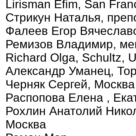
Lirisman Efim, San Fran
Стрикун Наталья, преп
Фалеев Егор Вячеславо
Ремизов Владимир, м
R
ichard
O
lga,
S
chultz,
U
Александр Уманец, Тор
Черняк Сергей, Москва
Распопова Елена , Ека
Рохлин Анатолий Никола
Москва