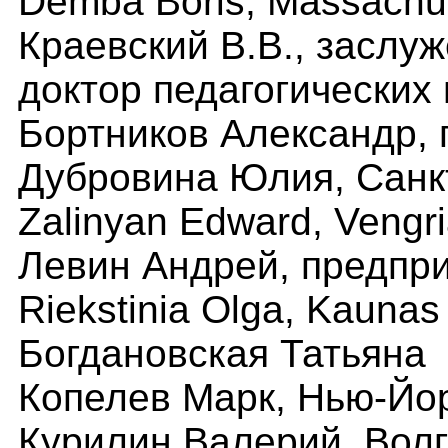
Demba Boris, Massachu
Краевский В.В., заслу
доктор педагогических
Бортников Александр, 
Дубровина Ю
лия
,
Санк
Zalinyan Edward, Vengr
Левин Андрей, предпр
Riekstinia Olga, Kaunas
Богдановская Татьяна
Копелев Марк, Нью-Йо
Курилин Валерий, Волг