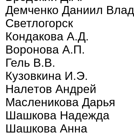
Демченко Даниил Влад
Светлогорск
Кондакова А.Д.
Воронова
А.П
.
Гель В.В
.
Кузовкина И.Э.
Нал
е
тов Андрей
Масленикова Дарья
Шашков
а
Надежда
Шашков
а
Анна