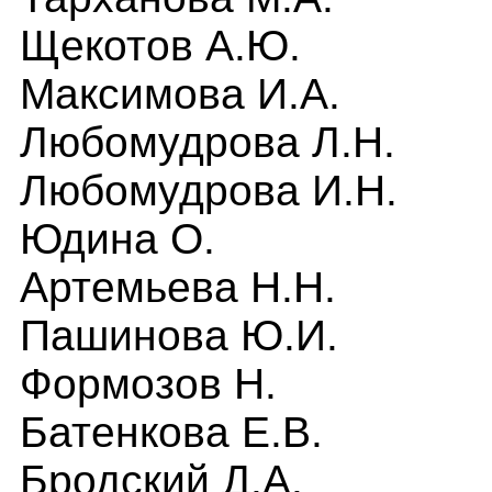
Щекотов А.Ю.
Максим
о
ва И
.
А.
Любомудрова Л.Н.
Любомудрова И.Н.
Юдина О.
Артемьева Н.Н.
Пашинова Ю.И.
Формозов Н.
Батенкова Е.В.
Бродский Д.А.