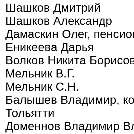
Шашков
Дмитрий
Шашков
Александр
Дамаскин
Олег, пенсио
Еникеева Дарья
Волков Никита Борисо
Мельник В.Г.
Мельник С.Н.
Балышев
Владимир
,
к
Тольятт
и
Доменнов Владимир В