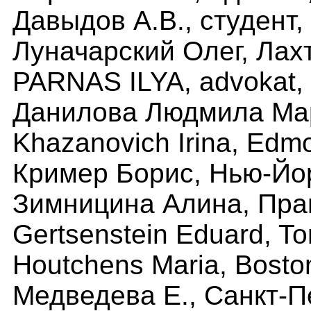
Давыдов А.В., студент,
Луначарский Олег, Лах
PARNAS ILYA, advokat,
Данилова Людмила Мар
Khazanovich Irina, Edm
Кример Борис, Нью-Йо
Зимницина Алина, Пра
Gertsenstein Eduard, To
Houtchens Maria, Bosto
Медведева Е., Санкт-П