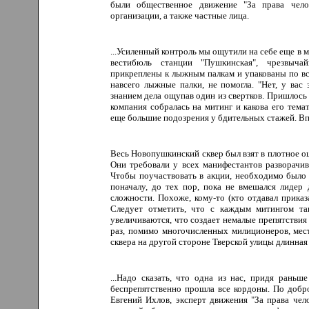
были общественное движение "За права челов
организации, а также частные лица.
...Усиленный контроль мы ощутили на себе еще в 
вестибюль станции "Пушкинская", чрезвыча
прикреплены к лыжным палкам и упакованы по все
навсего лыжные палки, не помогла. "Нет, у вас 
знанием дела ощупав один из свертков. Пришлось 
компания собралась на митинг и какова его тема
еще большие подозрения у бдительных стажей. Впр
Весь Новопушкинский сквер был взят в плотное о
Они требовали у всех манифестантов разворачив
Чтобы поучаствовать в акции, необходимо было
поначалу, до тех пор, пока не вмешался лидер
сложности. Похоже, кому-то (кто отдавал прика
Следует отметить, что с каждым митингом та
увеличиваются, что создает немалые препятстви
раз, помимо многочисленных милиционеров, мес
сквера на другой стороне Тверской улицы длинная
...Надо сказать, что одна из нас, придя рань
беспрепятственно прошла все кордоны. По добро
Евгений Ихлов, эксперт движения "За права челов