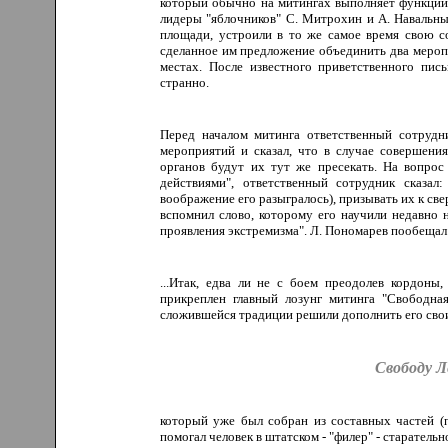
который обычно на митингах выполняет функции 
лидеры "яблочников" С. Митрохин и А. Навальны
площади, устроили в то же самое время свою с
сделанное им предложение объединить два меропр
местах. После известного приветственного пис
странно.
Перед началом митинга ответственный сотруд
мероприятий и сказал, что в случае совершени
органов будут их тут же пресекать. На вопрос
действиями", ответственный сотрудник сказал
воображение его разыгралось), призывать их к св
вспомнил слово, которому его научили недавно 
проявления экстремизма". Л. Пономарев пообещал 
...Итак, едва ли не с боем преодолев кордоны
прикреплен главный лозунг митинга "Свободная
сложившейся традиции решили дополнить его сво
Свободу Л
который уже был собран из составных частей (
помогал человек в штатском - "филер" - старатель