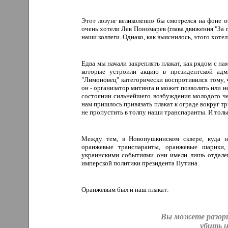
Этот лозунг великолепно бы смотрелся на фоне о
очень хотели Лев Пономарев (глава движения "За 
наши коллеги. Однако, как выяснилось, этого хотели
Едва мы начали закреплять плакат, как рядом с н
которые устроили акцию в президентской адм
"Лимоновец" категорически воспротивился тому, 
он - организатор митинга и может позволять или н
состоянии сильнейшего возбуждения молодого че
нам пришлось привязать плакат к ограде вокруг т
не пропустить в толпу наши транспаранты. И толь
Между тем, в Новопушкинском сквере, куда н
оранжевые транспаранты, оранжевые шарики,
украинскими событиями они имели лишь отдале
имперской политики президента Путина.
Оранжевым был и наш плакат:
Вы можете разори
убить и