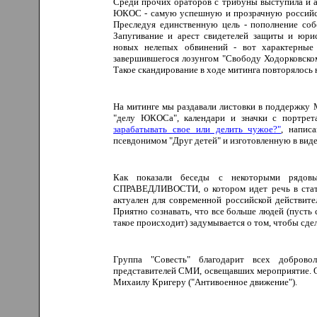
Среди прочих ораторов с трибуны выступила и а
ЮКОС - самую успешную и прозрачную российску
Преследуя единственную цель - пополнение соб
Запугивание и арест свидетелей защиты и юр
новых нелепых обвинений - вот характерные 
завершившегося лозунгом "Свободу Ходорковском
Такое скандирование в ходе митинга повторялось н
На митинге мы раздавали листовки в поддержку 
"делу ЮКОСа", календари и значки с портрет
зарабатывать свое или делить чужое?"
, напис
псевдонимом "Друг детей" и изготовленную в ви
Как показали беседы с некоторыми рядов
СПРАВЕДЛИВОСТИ, о котором идет речь в статье
актуален для современной российской действите
Приятно сознавать, что все больше людей (пусть 
такое происходит) задумывается о том, чтобы сд
Группа "Совесть" благодарит всех добров
представителей СМИ, освещавших мероприятие. 
Михаилу Кригеру ("Антивоенное движение").