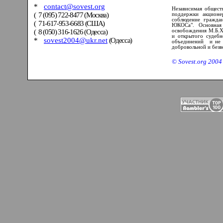
*
contact@sovest.org
Независимая обществ
(
7 (095) 722-8477 (Москва)
поддержки акцион
соблюдение гражда
(
71-617-953-6683 (США)
ЮКОСа".
Основная
(
8 (050) 316-1626 (Одесса)
освобождения М.Б.Хо
и открытого судебно
*
sovest2004@ukr.net
(Одесса)
объединений и не п
добровольной и безв
©
Sovest
.
org
2004