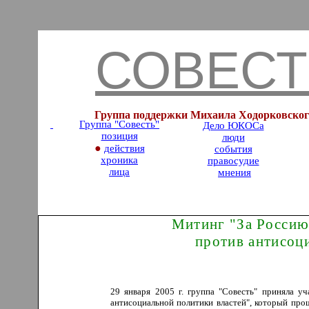
СОВЕСТ
Группа поддержки Михаила Ходорковског
Группа "Совесть
"
Дело ЮКОСа
позиция
люди
●
действия
события
хроника
правосудие
лица
мнения
Митинг "За Россию
против антисоц
29 января 2005 г. группа "Совесть" приняла у
антисоциальной политики властей", который про