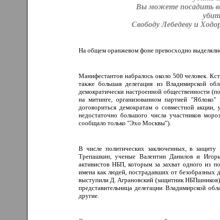
Вы можете посадить все
уби
Свободу Лебедеву и Ходор
На общем оранжевом фоне превосходно выделялис
Манифестантов набралось около 500 человек. Кст
также большая делегация из Владимирской обл
демократически настроенной общественности (пор
на митинге, организованном партией "Яблоко"
договориться демократам о совместной акции, 
недостаточно большого числа участников мороз
сообщало только "Эхо Москвы").
В числе политических заключенных, в защиту
Трепашкин, ученые Валентин Данилов и Игорь
активистов НБП, которым за захват одного из 
имена как людей, пострадавших от безобразных д
выступили Д. Аграновский (защитник НБПшников), 
представительница делегации Владимирской обла
другие.