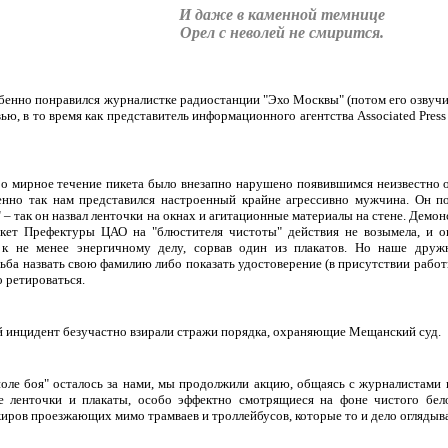
И даже в каменной темнице
Орел с неволей не смирится.
бенно понравился журналистке радиостанции "Эхо Москвы" (потом его озвучил
вью, в то время как представитель информационного агентства
Associated Press
ро мирное течение пикета было внезапно нарушено появившимся неизвестно 
енно так нам представился настроенный крайне агрессивно мужчина. Он п
" – так он назвал ленточки на окнах и агитационные материалы на стене. Демо
кет Префектуры ЦАО на "блюстителя чистоты" действия не возымела, и 
 к не менее энергичному делу, сорвав один из плакатов. Но наше дружн
ьба назвать свою фамилию либо показать удостоверение (в присутствии рабо
 ретироваться.
й инцидент безучастно взирали стражи порядка, охраняющие Мещанский суд.
поле боя" осталось за нами, мы продолжили акцию, общаясь с журналистами
 ленточки и плакаты, особо эффектно смотрящиеся на фоне чистого бело
иров проезжающих мимо трамваев и троллейбусов, которые то и дело оглядыва