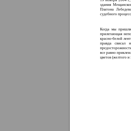
здания Мещанско
Платона Лебедев
судебного процесс
Когда мы пришли
прилегающая непо
красно-белой лен
правда свисал 
предосторожности 
все равно приклеи
цветов (желтого и 