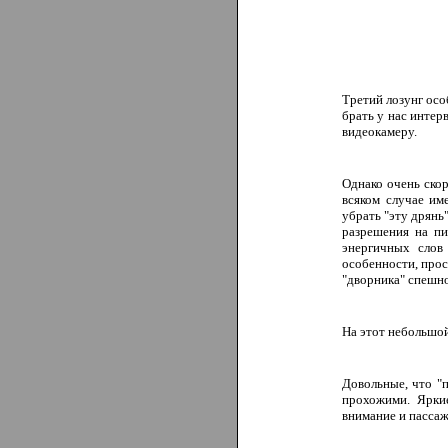
Третий
лозунг осо
брать у нас интер
видеокамеру.
Однако очень ско
всяком случае им
убрать "эту дрянь
разрешения на пи
энергичных слов
особенности, прос
"дворника" спешно
На этот небольшо
Довольные, что "
прохожими. Яркие
внимание и пассаж