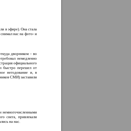
и в эфире). Она стала
снимал нас на фото- и
откуда дворником – во
отребовал немедленно
нстрация официального
он быстро перешел от
ое негодование и, в
тников СМИ) заставили
 и немногочисленными
го снега, привлекали
лись на нас.