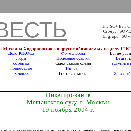
ВЕСТЬ
The SOVEST G
Groupe "SOVE
El grupo "SO
и Михаила Ходорковского и других обвиняемых по делу Ю
Дело ЮКОСа
Фотоальбом
Вы не рав
люди
Полезные ссылки
Ваша п
события
Смех сквозь слёзы
вступить 
правосудие
Поиск
мнения
Гостевая книга
25 октяб
Пикетирование
Мещанского суда г. Москвы
19 ноября 2004 г.
, в день очередного заседания по "делу ЮКОСа", группа "Совесть" вновь вы