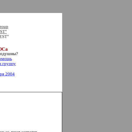
roup
ST"
VEST"
КОСа
нодушны?
омощь
в группу
ря 2004
шла на пикет напротив