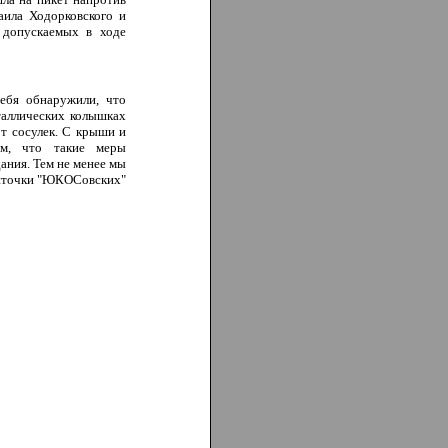
ила Ходорковского и
 допускаемых в ходе
ебя обнаружили, что
таллических колышках
т сосулек. С крыши и
ым, что такие меры
ания. Тем не менее мы
ленточки "ЮКОСовских"