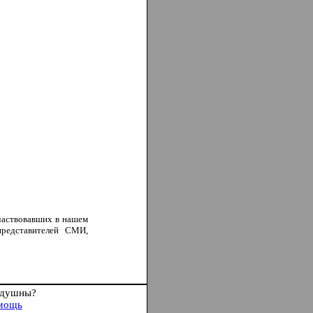
участвовавших в нашем
представителей СМИ,
одушны?
мощь