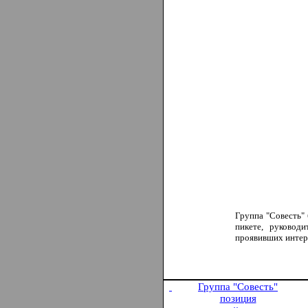
Группа "Совесть"
пикете, руковод
проявивших интере
Группа "Совесть
"
позиция