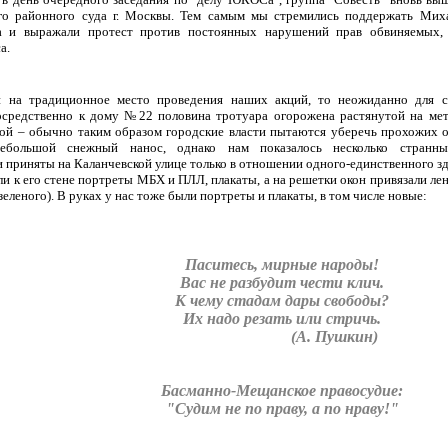
го районного суда г. Москвы. Тем самым мы стремились поддержать Миха
а и выражали протест против постоянных нарушений прав обвиняемых,
а.
 на традиционное место проведения наших акций, то неожиданно для с
средственно к дому №22 половина тротуара огорожена растянутой на ме
той – обычно таким образом городские власти пытаются уберечь прохожих о
небольшой снежный нанос, однако нам показалось несколько странн
приняты на Каланчевской улице только в отношении одного-единственного зд
ли к его стене портреты МБХ и ПЛЛ, плакаты, а на решетки окон привязали 
зеленого). В руках у нас тоже были портреты и плакаты, в том числе новые:
Паситесь, мирные народы!
Вас не разбудит чести клич.
К чему стадам дары свободы?
Их надо резать или стричь.
(А. Пушкин)
Басманно-Мещанское правосудие:
"Судим не по праву, а по нраву!"