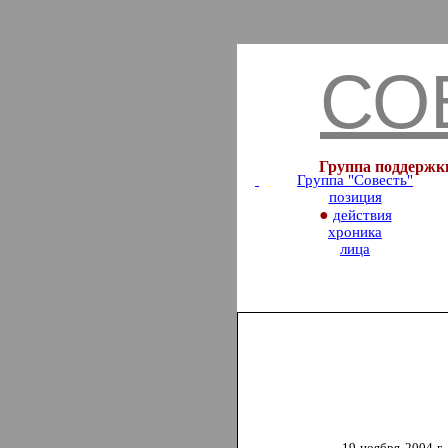
СО
Группа поддержк
Группа "Совесть
"
позиция
●
действия
хроника
лица
19 ноября 2004 г.