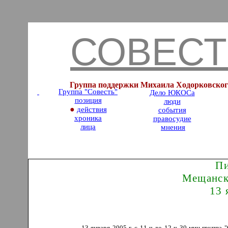
СОВЕСТ
Группа поддержки Михаила Ходорковског
Группа "Совесть
"
Дело ЮКОСа
позиция
люди
●
действия
события
хроника
правосудие
лица
мнения
Пи
Мещанск
13 
13 января 2005 г. с 11 ч до 12 ч 30 мин групп