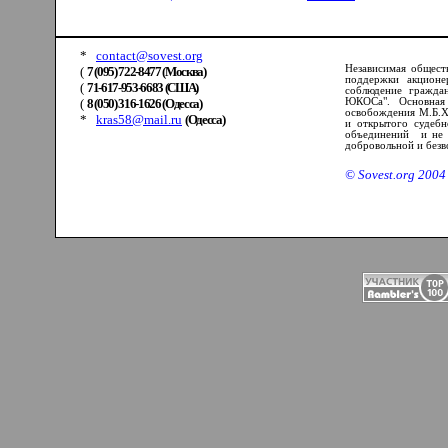
*
contact@sovest.org
Независимая обществ
(
7 (095) 722-8477 (Москва)
поддержки акцион
(
71-617-953-6683 (США)
соблюдение гражда
(
8 (050) 316-1626 (Одесса)
ЮКОСа".
Основная
освобождения М.Б.Хо
*
kras58@mail.ru
(Одесса)
и открытого судебно
объединений и не п
добровольной и безв
©
Sovest
.
org
2004