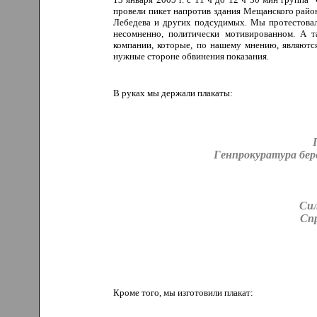
провели пикет напротив здания Мещанского райо
Лебедева и других подсудимых. Мы протестовал
несомненно, политически мотивированном. А т
компании, которые, по нашему мнению, являютс
нужные стороне обвинения показания.
В руках мы держали плакаты:
Генпрокуратура бе
Сил
Спр
Кроме того, мы изготовили плакат: