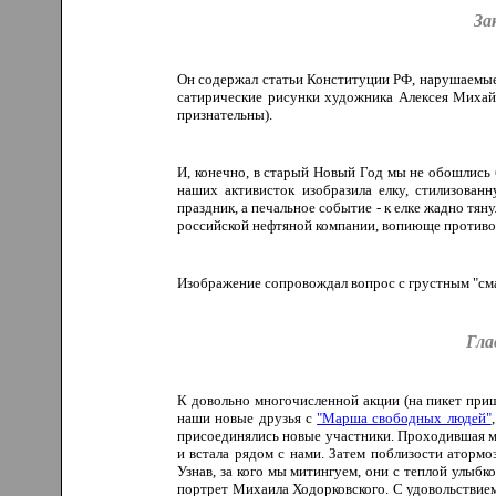
За
Он содержал статьи Конституции РФ, нарушаемые
сатирические рисунки художника Алексея Михайл
признательны).
И, конечно, в старый Новый Год мы не обошлись 
наших активисток изобразила елку, стилизова
праздник, а печальное событие - к елке жадно тя
российской нефтяной компании, вопиюще противо
Изображение сопровождал вопрос с грустным "см
Гла
К довольно многочисленной акции (на пикет приш
наши новые друзья с
"Марша свободных людей"
присоединялись новые участники. Проходившая м
и встала рядом с нами. Затем поблизости аторм
Узнав, за кого мы митингуем, они с теплой улыбк
портрет Михаила Ходорковского. С удовольствие