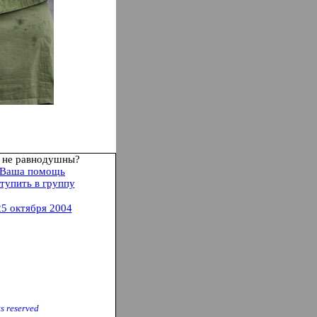
 не равнодушны?
Ваша помощь
тупить в группу
25 октября 2004
ts reserve
d