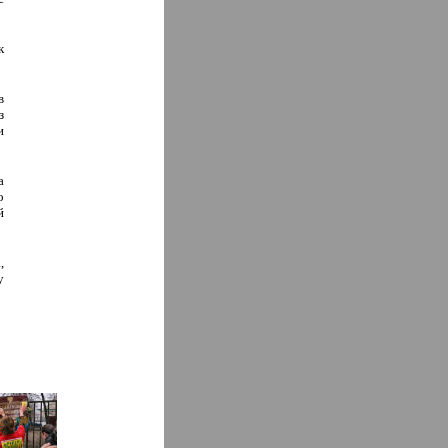
к
в
з
и
а
о
й
,
у