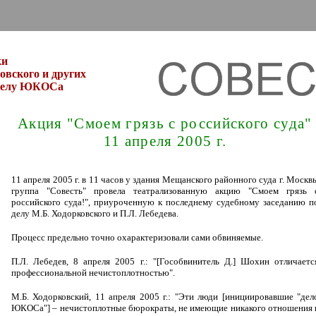
ки
вского и других
 делу ЮКОСа
Акция "Смоем грязь с российского суда"
11 апреля 2005 г.
11 апреля 2005 г. в 11 часов у здания Мещанского районного суда г. Москв
группа "Совесть" провела театрализованную акцию "Смоем грязь 
российского суда!", приуроченную к последнему судебному заседанию п
делу М.Б. Ходорковского и П.Л. Лебедева.
Процесс предельно точно охарактеризовали сами обвиняемые.
П.Л. Лебедев, 8 апреля 2005 г.: "[Гособвинитель Д.] Шохин отличаетс
профессиональной нечистоплотностью".
М.Б. Ходорковский, 11 апреля 2005 г.: "Эти люди [инициировавшие "дел
ЮКОСа"] – нечистоплотные бюрократы, не имеющие никакого отношения 