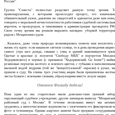
России".
Группа "Совесть" полностью разделяет данную точку зрения. Т
правонарушения, с которыми происходил процесс, его изначальн
обвинительный уклон, давление на свидетелей и адвокатов дали нам пово
говорить о моральной нечистоплотности работников судебной системы (как
впрочем, и прокуроров, и чиновников в администрации президента РФ)
Свою точку зрения мы решили выразить наглядно: уборкой территори
рядом с Мещанским судом.
…Казалось, даже силы природы вознамерились помочь нам воплотить 
жизнь эту идею: если накануне светило солнце, то в день проведения акции 
самого утра шел дождь, смывая с улиц и зданий накопившуюся грязь
Одетые в красные (с лозунгом "Свободу МБХ" и портретом Михаил
Ходорковского) и черные (с призывом "Ходорковский, Go home!") майки
резиновые перчатки желтого и зеленого цветов, с губками и наполненным
мыльной водой ведрами (той же "концептуальной" окраски) в руках, м
пришли к суду. На спины трех участниц акции были пришпилены желты
листы бумаги с зелеными словами, образующими вместе лозунг акции:
Отмоем Фемиду добела!
Пока одни из нас старательно мыли довольно-таки грязный забор
окружающий судебное учреждение, другие начищали вывеску "Мещански
районный суд г. Москва". В течение нескольких минут мы активн
трудились, а многочисленные журналисты с увлечением это фиксировали н
фото- и телекамеры. Однако азартное занятие было прервано сотрудникам
милиции, вышедшими из суда и категорично потребовавшими от на