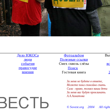
Дело ЮКОСа
Фотоальбом
Вы
люди
Полезные ссылки
события
Смех сквозь слёзы
вс
правосудие
Поиск
мнения
Гостевая книга
За меня не будете в ответе,
Можете пока спокойно спать.
Сила - право, только ваши дети
За меня вас будут проклинать.
А.А.Ахматова
©
Sovest
.
org
2004
All righ