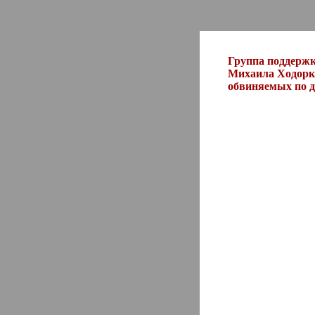
Группа поддерж
Михаила Ходорко
обвиняемых по