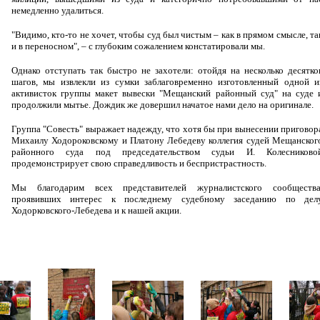
немедленно удалиться.
"Видимо, кто-то не хочет, чтобы суд был чистым – как в прямом смысле, та
и в переносном", – с глубоким сожалением констатировали мы.
Однако отступать так быстро не захотели: отойдя на несколько десятко
шагов, мы извлекли из сумки заблаговременно изготовленный одной и
активисток группы макет вывески "Мещанский районный суд" на суде 
продолжили мытье. Дождик же довершил начатое нами дело на оригинале.
Группа "Совесть" выражает надежду, что хотя бы при вынесении приговор
Михаилу Ходороковскому и Платону Лебедеву коллегия судей Мещанског
районного суда под председательством судьи И. Колесниково
продемонстрирует свою справедливость и беспристрастность.
Мы благодарим всех представителей журналистского сообщества
проявивших интерес к последнему судебному заседанию по дел
Ходорковского-Лебедева и к нашей акции.