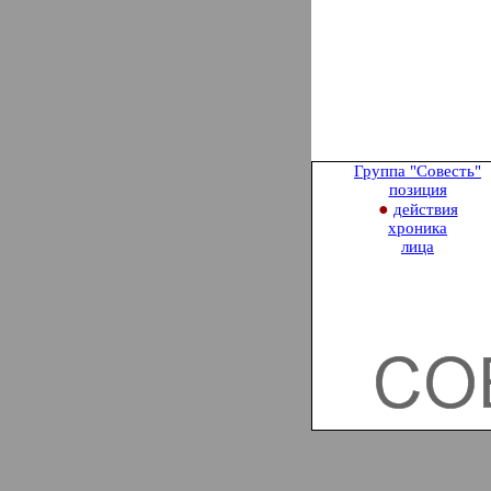
Группа "Совесть
"
позиция
●
действия
хроника
лица