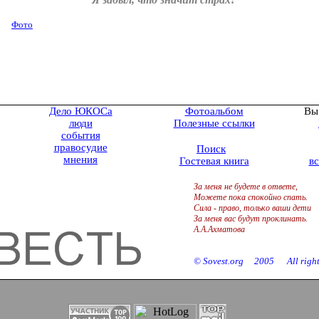
Фото
Дело ЮКОСа
Фотоальбом
Вы
люди
Полезные ссылки
события
правосудие
Поиск
мнения
Гостевая книга
вс
За меня не будете в ответе,
Можете пока спокойно спать.
Сила - право, только ваши дети
За меня вас будут проклинать.
А.А.Ахматова
©
Sovest
.
org
200
5
All righ