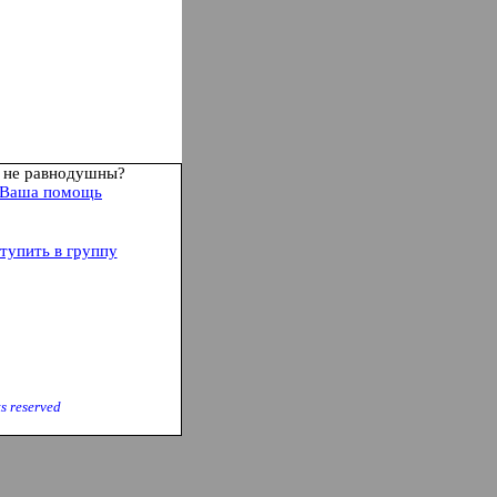
 не равнодушны?
Ваша помощь
тупить в группу
ts reserve
d