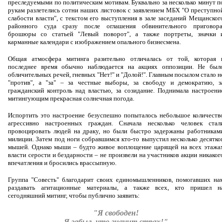
преследуемыми по политическим мотивам. Буквально за несколько минут п
рукам разлетелись сотни наших листовок с заявлением МБХ
"О преступно
слабости власти"
, с текстом его
выступления
в зале заседаний Мещанског
районного суда сразу после оглашения обвинительного приговора
брошюры со статьей
"Левый поворот"
, а также портреты, значки 
карманные календари с изображением опального бизнесмена.
Общая атмосфера митинга разительно отличалась от той, которая 
последнее время обычно наблюдается на акциях оппозиции. Не был
обличительных речей, гневных "Нет!" и "Долой!". Главным посылом стало н
"против", а "за" – за честные выборы, за свободу и демократию, з
гражданский контроль над властью, за созидание. Поднимала настроени
митингующим прекрасная солнечная погода.
Испортить это настроение безуспешно попыталось небольшое количеств
агрессивно настроенных граждан. Сначала несколько человек стал
провоцировать людей на драку, но были быстро задержаны работникам
милиции. Затем под ноги собравшимся кто-то выпустил несколько десятко
мышей. Однако мыши – будто живое воплощение царящей на всех этажа
власти серости и бездарности – не произвели на участников акции никаког
впечатления и бросились врассыпную.
Группа "Совесть" благодарит своих единомышленников, помогавших на
раздавать агитационные материалы, а также всех, кто пришел н
сегодняшний митинг, чтобы публично заявить:
"Я свободен!
Я забыл, что значит страх!"