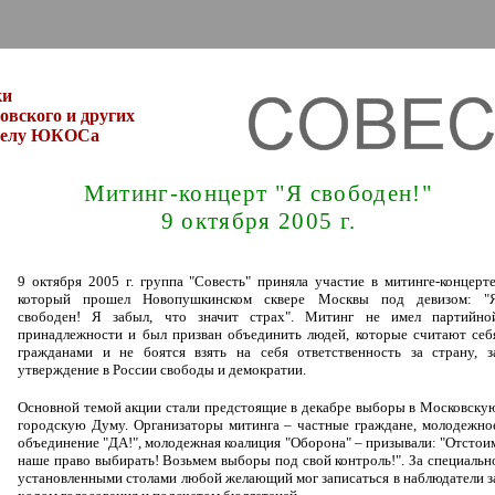
ки
вского и других
 делу ЮКОСа
Митинг-концерт "Я свободен!"
9 октября 2005 г.
9 октября 2005 г. группа "Совесть" приняла участие в митинге-концерте
который прошел Новопушкинском сквере Москвы под девизом: "
свободен! Я забыл, что значит страх". Митинг не имел партийно
принадлежности и был призван объединить людей, которые считают себ
гражданами и не боятся взять на себя ответственность за страну, з
утверждение в России свободы и демократии.
Основной темой акции стали предстоящие в декабре выборы в Московску
городскую Думу. Организаторы митинга – частные граждане, молодежно
объединение "ДА!", молодежная коалиция "Оборона" – призывали: "Отстои
наше право выбирать! Возьмем выборы под свой контроль!". За специальн
установленными столами любой желающий мог записаться в наблюдатели з