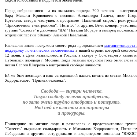
ходом голосования и подсчетом бюллетеней.
Перед собравшимися – а их оказалось порядка 700 человек – выступил
бард Максим Кривошеев с песнями Александра Галича, поэт Игор
Иртеньев, авторы частушек к программе "Плавленый сырок", рок-групп
"Приключения электроников", "Нота Бо" и другие. Вели концерт участниц
группы "Совесть" и движения "ДА!" Наталья Морарь и зампред московског
отделения партии "Яблоко" Алексей Навальный.
Нынешняя акция послужила своего рода продолжением
митинга-концерта 
поддержку политических заключенных
в нашей стране, который состоялс
12 июня, в День независимости России, в сквере у Соловецкого камня н
Лубянской площади г. Москвы. Тогда главным лозунгом тоже были слова и
песни Сергея Шнурова о внутренней свободе личности.
Ей же был посвящен и наш сегодняшний плакат, цитата из статьи Михаил
Ходорковского
"Признак человека"
:
Свобода — внутри человека.
Такую свободу нелегко приобрести,
но зато очень трудно отобрать и потерять.
Над ней не властны милиционеры
и прокуроры.
Пришедшие на митинг люди в разговорах с представителями групп
"Совесть" выражали солидарность с Михаилом Ходорковским, Платоно
Лебедевым и другими сотрудниками и акционерами компании "ЮКОС"