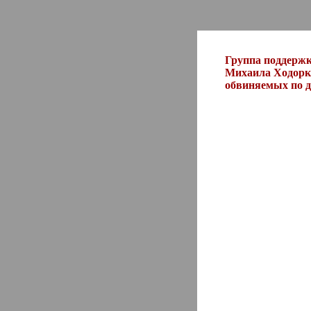
Группа поддерж
Михаила Ходорко
обвиняемых по